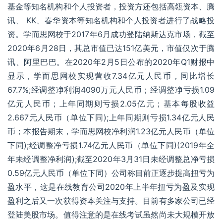
基金
等知名机构和个人投资者，投资方还包括高瓴资本、腾
讯、 KK、春华资本等知名机构和个人投资者进行了战略投
资。学而思网校于2017年6月成功登陆
纳斯达克
市场，截至
2020年6月28日，其总市值已达151亿美元，市值仅次于腾
讯、阿里巴巴。在2020年2月5日公布的2020年Q1财报中
显示，学而思网校实现营收7.34亿元人民币，同比增长
67.7%;经调整净利润4090万元人民币；经调整净亏损1.09
亿元人民币；上年同期则亏损2.05亿元；
基本每股收益
2.667元人民币（单位下同);上年同期则亏损1.34亿元人民
币；本报告期末，学而思网校净利润1.23亿元人民币（单位
下同);经调整净亏损1.74亿元人民币（单位下同)(2019年全
年未经调整净利润);截至2020年3月31日未经调整总净亏损
0.59亿元人民币（单位下同）公司称目前正逐步提高扭亏为
盈水平，这是在线教育公司2020年上半年扭亏为盈及实现
盈利之后又一次获得资本关注与支持。目前有多家公司已经
登陆美股市场。值得注意的是在线考试虽然尚未大规模开放