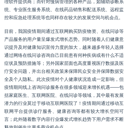
理软件提供商；而针对慢病管理的各种产品，如辅助诊断系
统、专业医生服务系统、在线药品销售和配送系统、远程监
控和应急处理系统等也同样存在较大的发展空间与机会点。
目前，我国疫情期间通过互联网购买防疫物资、在线问诊等
产品服务的用户量呈爆发式增长态势。同时随着人们健康意
识提升及对健康知识宣传力度的加大，越来越多年轻人选择
通过网络在线问诊咨询自己目前患有何种疾病或有什么不适
症状及预防措施等；另外国家层面也高度重视医疗数据及医
疗安全问题，并出台相关政策来保障民众安全并保障数据安
全及
个人隐私
。此次疫情对个人健康状况造成一定影响，但
疫情期间线上咨询问诊服务在很多领域迎来增长机遇――包
括家庭医生、互联网医院、在线问诊等领域，其中最有发展
潜力的行业莫过于移动互联网医院了！疫情期间通过
移动互
联网
平台提供诊疗服务、
健康咨询
等都有较大增长空间可
言；此外随着数字内容行业爆发式增长趋势下用户需求不断
释放则催生出更多商业机会点。