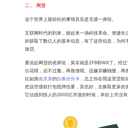
二 、 网贷
这个世界上最轻松的事情其实是无债一身轻。
互联网时代的到来，掀起来一场科技革命。便捷生活
的获取了数亿人的基本信息，有了这些信息，为何
放贷。
要说起网贷的老师祖，莫非就是ZFB和WX了。经
出花呗，还不过瘾，再推
借呗
。还嫌弃赚钱慢，再
比如推出
京东
的
白条
分分卡
，总之你在我这里贷款
把这些债权打包抵押也要，卖也好，去换取更多的
它估值到惊人的3000亿市值的时候，幸好上市没