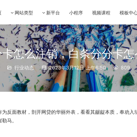
页
网站类型
新平台
小程序
视频课程
模板中
分卡怎么注销，白条分分卡怎
行业动态
2023年3月12日 上午6:50
809
作为反面教材，剖开网贷的华丽外表，看看其龌龊本质，奉劝入
崖勒马。