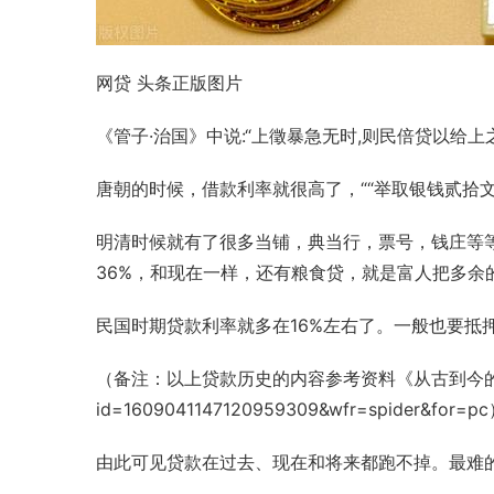
网贷 头条正版图片
《
管子·治国
》中说:“上徵暴急无时,则民倍贷以给上之
唐朝
的时候，借款利率就很高了，““举取银钱贰拾文
明清时候就有了很多当铺，典当行，
票号
，钱庄等
36%，和现在一样，还有粮食贷，就是富人把多余
民国时期贷款利率就多在16%左右了。一般也要抵
（备注：以上贷款历史的内容参考资料《从古到今的贷款小历史，
id=1609041147120959309&wfr=spider&for=p
由此可见贷款在过去、现在和将来都跑不掉。最难