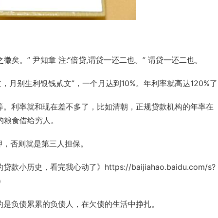
徵矣。” 
尹知章
 注:“倍贷,谓贷一还二也。” 谓贷一还二也。
，月别生利银钱贰文”，一个月达到10%。年利率就高达120%
等。利率就和现在差不多了，比如
清朝
，正规贷款机构的年率在
的粮食借给穷人。
押，否则就是第三人
担保
。
看完我心动了》https://baijiahao.baidu.com/s?
c）
的是负债累累的负债人，在欠债的生活中挣扎。