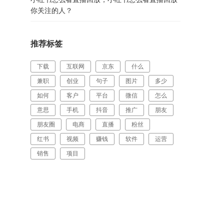
你关注的人？
推荐标签
下载
互联网
京东
什么
兼职
创业
句子
图片
多少
如何
客户
平台
微信
怎么
意思
手机
抖音
推广
朋友
朋友圈
电商
直播
粉丝
红书
视频
赚钱
软件
运营
销售
项目