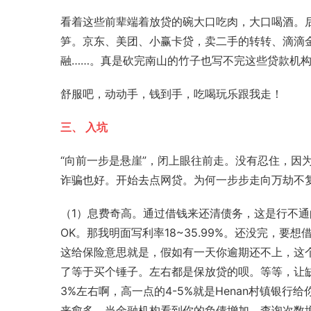
看着这些前辈端着放贷的碗大口吃肉，大口喝酒。
笋。京东、美团、小赢卡贷，卖二手的转转、
滴滴
融……。真是砍完
南山
的竹子也写不完这些贷款机
舒服吧，动动手，钱到手，吃喝玩乐跟我走！
三、 入坑
“向前一步是悬崖”，闭上眼往前走。没有忍住，因
诈骗也好。开始去点网贷。为何一步步走向万劫不
（1）息费奇高。通过借钱来还清债务，这是行不
OK。那我明面写利率18~35.99%。还没完，
这给保险意思就是，假如有一天你逾期还不上，这
了等于买个锤子。左右都是保放贷的呗。等等，让
3%左右啊，高一点的4-5%就是Henan村镇银
来愈多。当
金融机构
看到你的负债增加，查询次数