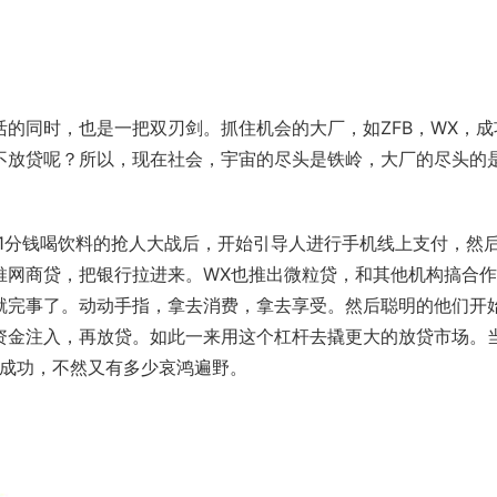
的同时，也是一把双刃剑。抓住机会的大厂，如ZFB，WX，成
不放贷呢？所以，现在社会，宇宙的尽头是
铁岭
，大厂的尽头的
过1分钱喝饮料的抢人大战后，开始引导人进行手机线上支付，然
推
网商贷
，把银行拉进来。WX也推出微粒贷，和其他机构搞合
就完事了。动动手指，拿去消费，拿去享受。然后聪明的他们开
资金注入，再放贷。如此一来用这个
杠杆
去撬更大的放贷市场。
有成功，不然又有多少哀鸿遍野。