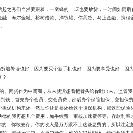
后起之秀们当然要跟着，一窝蜂的，LZ也要放贷，一时间如雨后
金融、
海尔金融
、榕树借款、
洋钱罐
、你我贷、马上金融、携程
构。
为拆墙补墙也好，因为要买个新手机也好，因为要享受也好，因
复？
通的。网贷作为中间商，从来就没想着把骨头给你吐出来。监管我
要想借到钱，首先办个会员，交会员费，然后办个保险担保，交担保
个担保机构来还，然后你还是要还给这个担保机构，那这些保险
缺德的我再想几个费用，如手续费，审核加速费等等。存款利率
行给你的，你敢去存。你的收入是万万跟不上这些息费的，所以注定
增加，就开始抽贷，不再贷给你，你的APP只能还。他们开始去