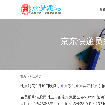
首
京东快递员
首页
行业动态
北京时间3月10日晚间，
京东
系的京东集团和
京东
在
美股
和
港股
同时上市的京东集团公布2021年第四
人民币（约433亿美元），同比增长23.0％；202