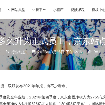
页
网站类型
新平台
小程序
视频课程
模板中
多久升为正式员工，京东站
行业动态
2023年3月16日 下午12:16
981
物流
，双双发布2021年年报，有不少看点。
季度及全年业绩，2021年第四季度，京东集团净收入为2759亿
1年全年净收入达到9516亿元人民币（约1493亿美元），同比增