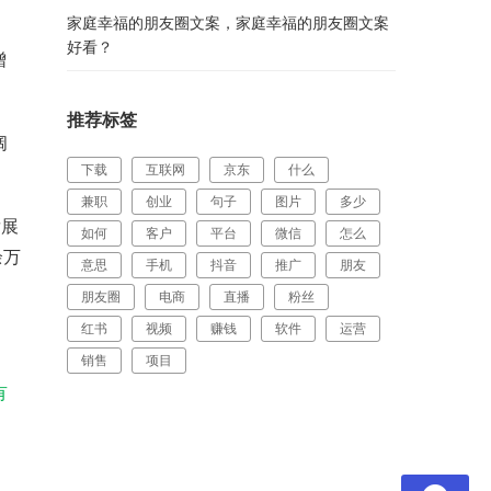
家庭幸福的朋友圈文案，家庭幸福的朋友圈文案
好看？
增
推荐标签
阔
下载
互联网
京东
什么
兼职
创业
句子
图片
多少
发展
如何
客户
平台
微信
怎么
余万
意思
手机
抖音
推广
朋友
朋友圈
电商
直播
粉丝
红书
视频
赚钱
软件
运营
销售
项目
有