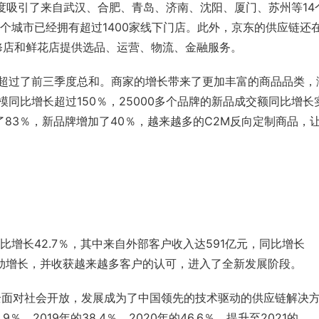
季度吸引了来自武汉、合肥、
青岛
、济南、沈阳、
厦门
、
苏州
等14
3个城市已经拥有超过1400家线下门店。此外，京东的供应链还
修店和鲜花店提供选品、运营、物流、
金融服务
。
量超过了前三季度总和。商家的增长带来了更加丰富的商品品类，
同比增长超过150％，25000多个品牌的新品
成交额
同比增长
83％，新品牌增加了40％，越来越多的
C2M
反向定制商品，
同比增长42.7％，其中来自外部客户收入达591亿元，同比增长
持强劲增长，并收获越来越多客户的认可，进入了全新发展阶段。
，全面对社会开放，发展成为了中国领先的技术驱动的供应链解决
、2019年的38.4％、2020年的46.6％，提升至2021的