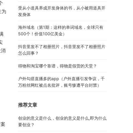
个
受从小道具养成开发身体的书，从小被用道具开
在为
发身体
海外域名（第1期：这样的单词域名，全球只有
满
500个！价值100亿美金）
实
抖音里发不了相册照片，抖音里发不了相册照片
让消
怎么回事？
得物和淘宝哪个靠谱，得物是假货的天堂？
户外勾搭直播多的app（户外直播引发争议，千
万粉丝网红被点名批评，账号惨遭平台封禁）
推荐文章
创业的意义是什么，创业的意义是什么,即为什么
方案
要创业？