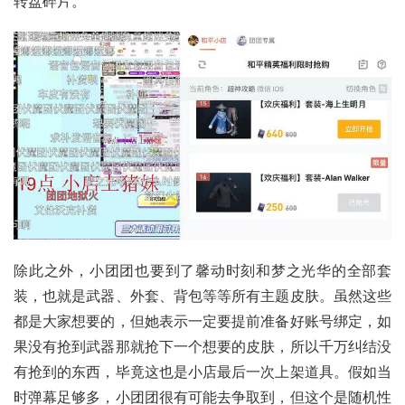
转盘碎片。
除此之外，小团团也要到了馨动时刻和梦之光华的全部套
装，也就是武器、外套、背包等等所有主题皮肤。虽然这些
都是大家想要的，但她表示一定要提前准备好账号绑定，如
果没有抢到武器那就抢下一个想要的皮肤，所以千万纠结没
有抢到的东西，毕竟这也是小店最后一次上架道具。假如当
时弹幕足够多，小团团很有可能去争取到，但这个是随机性