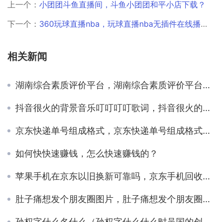
上一个：
小团团斗鱼直播间，斗鱼小团团和平小店下载？
下一个：
360玩球直播nba，玩球直播nba无插件在线播放？
相关新闻
湖南综合素质评价平台，湖南综合素质评价平台登录入口？
抖音很火的背景音乐叮叮叮叮歌词，抖音很火的背景音乐叮叮叮叮歌词是什么歌？
京东快递单号组成格式，京东快递单号组成格式JDVC？
如何快快速赚钱，怎么快速赚钱的？
苹果手机在京东以旧换新可靠吗，京东手机回收估价准吗？
肚子痛想发个朋友圈图片，肚子痛想发个朋友圈图片说说？
孙权字什么名什么（孙权字什么什么时吴国的创建者）