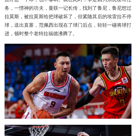
务，一愣神的功夫，
曼联
一记长传，找到了
鲁尼
，鲁尼想过
拉莫斯
，被拉莫斯给把球破坏了，但紧随其后的
埃雷拉
不停
球，送出直塞，范佩西出现在了球门后点，轻轻一碰将球打
进，顿时整个老特拉福德沸腾了。