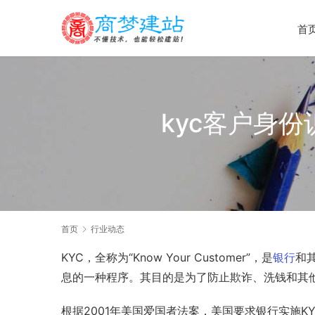
首
kyc客户身
首页
行业动态
KYC，全称为“Know Your Customer”，是
银行
和
息的一种程序。其目的是为了防止欺诈、洗钱和其
根据2001年美国爱国者法案，美国要求银行实施K