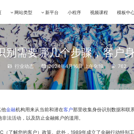
页
网站类型
新平台
小程序
视频课程
模板中
份识别需要哪几个步骤，客户
行业动态
2024年4月16日 上午9:18
762
其他
金融
机构用来从当前和潜在
客户
那里收集身份识别数据和联
他非法活动，以及防止金融账户的滥用。
YC（了解您的客户）政策。此外，1989年成立了金融行动特别