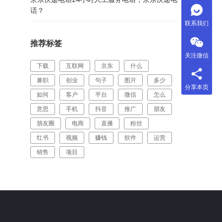
话？
联系我们
推荐标签
关注微信
下载
互联网
京东
什么
兼职
创业
句子
图片
多少
分享本页
如何
客户
平台
微信
怎么
意思
手机
抖音
推广
朋友
朋友圈
电商
直播
粉丝
红书
视频
赚钱
软件
运营
销售
项目