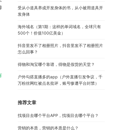
障
受从小道具养成开发身体的书，从小被用道具开
发身体
海外域名（第1期：这样的单词域名，全球只有
500个！价值100亿美金）
抖音里发不了相册照片，抖音里发不了相册照片
怎么回事？
得物和淘宝哪个靠谱，得物是假货的天堂？
有
户外勾搭直播多的app（户外直播引发争议，千
万粉丝网红被点名批评，账号惨遭平台封禁）
推荐文章
找项目去哪个平台APP，找项目去哪个平台？
营销的本质，营销的本质是什么？