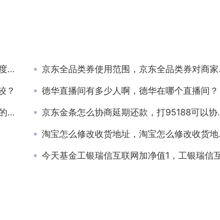
些？
京东全品类券使用范围，京东全品类券对商家有没有影响？
较？
德华直播间有多少人啊，德华在哪个直播间？
呢？
京东金条怎么协商延期还款，打95188可以协商还款吗？
淘宝怎么修改收货地址，淘宝怎么修改收货地址 下单后？
今天基金工银瑞信互联网加净值1，工银瑞信互联网加股票基金净值查询