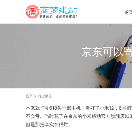
首
京东可以
首页
行业动态
本来就打算618买一部手机，看好了
小米12
，6月初
不会亏。当时花了在京东的
小米移动
官方旗舰店以
但是那把伞实在很烂。