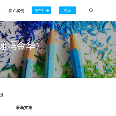
心
客户案例
免费注册
登录
递吗金华）
也
，
最新文章