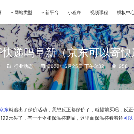
页
网站类型
新平台
小程序
视频课程
模板中
寄快递吗阜新（京东可以寄快
行业动态
2022年6月25日 下午3:32
958
京东
就贴出了保价活动，我想反正都保价了，就提前买吧，反正
3199元买了，有一个伞和保温杯赠品，这里面保温杯看着还
可以