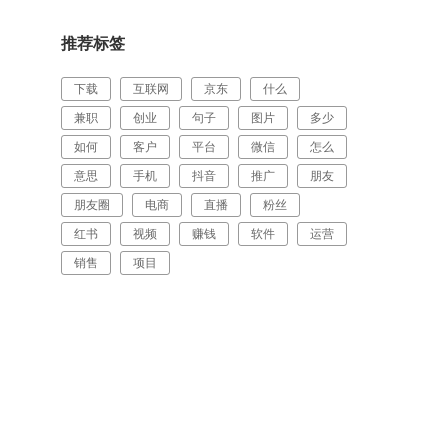
推荐标签
下载
互联网
京东
什么
兼职
创业
句子
图片
多少
如何
客户
平台
微信
怎么
意思
手机
抖音
推广
朋友
朋友圈
电商
直播
粉丝
红书
视频
赚钱
软件
运营
销售
项目
，