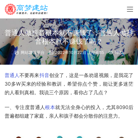
普通人做抖音根本就不赚钱了，普通人做抖
音根本就不赚钱了吗？
网站建设平台
2022年10月22日 上午4:35
1873
普通人
不要再来
抖音
创业了，这是一条劝退视频，是我花了
30多W买来的经验和教训，希望你点个赞，能让更多迷茫
的人看到真相。我说三个原因，看你占了几点？
一、专注度普通人
根本
就无法全身心的投入，尤其8090后
普遍都组建了家庭，亲人和孩子都会分散你的注意力。