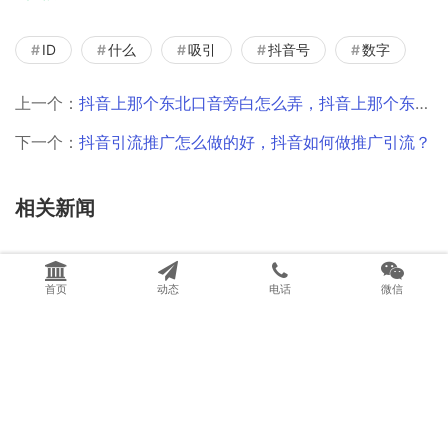
ID
什么
吸引
抖音号
数字
上一个：
抖音上那个东北口音旁白怎么弄，抖音上那个东北口音旁白怎么弄出来的？
下一个：
抖音引流推广怎么做的好，抖音如何做推广引流？
相关新闻
可口可乐的4p营销战略，可口可乐公司4p营销策略？
首页
动态
电话
微信
2020年创业商机项目，商机创业网2020创业项目？
新媒体运营培训课程，新媒体运营培训课程学什么？
外国人直播间说汉语视频，外国人直播间说汉语视频怎么说