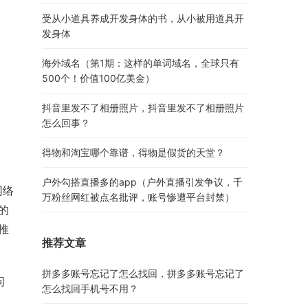
受从小道具养成开发身体的书，从小被用道具开
发身体
海外域名（第1期：这样的单词域名，全球只有
500个！价值100亿美金）
抖音里发不了相册照片，抖音里发不了相册照片
怎么回事？
得物和淘宝哪个靠谱，得物是假货的天堂？
户外勾搭直播多的app（户外直播引发争议，千
网络
万粉丝网红被点名批评，账号惨遭平台封禁）
的
推
推荐文章
拼多多账号忘记了怎么找回，拼多多账号忘记了
问
怎么找回手机号不用？
、