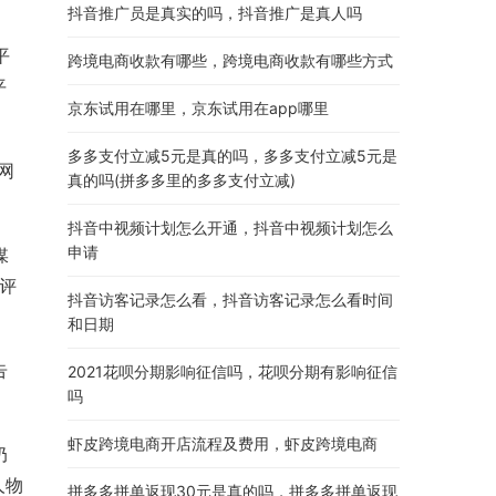
抖音推广员是真实的吗，抖音推广是真人吗
平
跨境电商收款有哪些，跨境电商收款有哪些方式
平
京东试用在哪里，京东试用在app哪里
多多支付立减5元是真的吗，多多支付立减5元是
网
真的吗(拼多多里的多多支付立减)
抖音中视频计划怎么开通，抖音中视频计划怎么
申请
媒
评
抖音访客记录怎么看，抖音访客记录怎么看时间
和日期
告
2021花呗分期影响征信吗，花呗分期有影响征信
吗
虾皮跨境电商开店流程及费用，虾皮跨境电商
奶
人物
拼多多拼单返现30元是真的吗，拼多多拼单返现