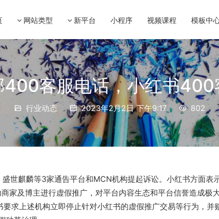
页
网站类型
新平台
小程序
视频课程
模板中
400客服电话，小红书40
行业动态
2023年2月2日 下午9:17
802
盛世麒麟等3家通告平台和MCN机构提起诉讼。小红书方面表
助商家及博主进行虚假推广，对平台内容生态和平台信誉造成极
书要求上述机构立即停止针对小红书的虚假推广交易等行为，并