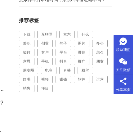
推荐标签
下载
互联网
京东
什么
兼职
创业
句子
图片
多少
联系我们
如何
客户
平台
微信
怎么
意思
手机
抖音
推广
朋友
关注微信
朋友圈
电商
直播
粉丝
红书
视频
赚钱
软件
运营
销售
项目
分享本页
？