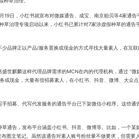
虚假种草治理。
1月19日，小红书就宣布对微媒通告、成宝、南京贻贝等4家通告
种草治理专项启动以来，小红书已累计对7家涉虚假种草的通告
不少品牌正以产品/服务置换或现金的方式寻找大量素人，在互联
盛世麒麟这样代理品牌需求的MCN在内的代理机构，通过 “微
/服务或现金，大量有偿招募素人，在小红书、抖音、微博、大众点
写手招募、代写代发服务的通告平台已下架微信小程序。这些通
种草通告，发布平台涵盖小红书、抖音、微博等。比如，一个某
发布图文笔记。虽然该通告对素人账号粉丝量不做要求，但需要