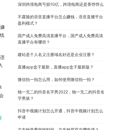
深圳跨境电商亏损10亿，跨境电商还是香饽饽么
不露脸的语音直播平台怎么赚钱，语音直播平台
盈利模式？
涉嫌
和线
国产成人免费高清直播平台，国产成人免费高清
直播平台有哪些？
建站是个人名义注册域名好还是企业注册？
罚违
入
直播app盒子最新，直播app盒子最新版？
微信拍一拍怎么用，如何使用微信拍一拍？
单
独一无二的抖音名字男2022，独一无二的抖音名
会
字男孩？
抖音中视频计划怎么开通，抖音中视频计划怎么
有
申请
京东种草秀审核时间，京东种草官在哪申请？