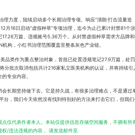
态治理力度，陆续启动多个长期治理专项。响应“清朗·打击流量造
12月16日启动“虚假种草”专项治理，迄今为止已累计封禁81个
7.26万篇、违规账号5.36万个。从封禁虚假种草需求方品牌
CN机构，小红书治理范围覆盖至整条灰色产业链。
医美
品类作为重点整治对象，首批已处置违规笔记27.9万篇，处
起，将分批次取消包括共计216家私立医美机构的认证，并将持续引
全的专业内容。
书会长期坚持做下去。它是持久战，有很多治理难点，不是通过
告平台，我们今天依然没有找到特别好的方法来打击它们，但我们
观点仅代表作者本人。本站仅提供信息存储空间服务，不拥有所
权/违法违规的内容， 请发送邮件至