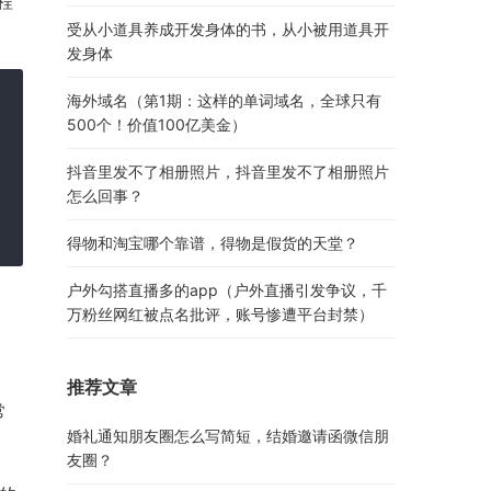
”程
受从小道具养成开发身体的书，从小被用道具开
发身体
海外域名（第1期：这样的单词域名，全球只有
500个！价值100亿美金）
抖音里发不了相册照片，抖音里发不了相册照片
怎么回事？
得物和淘宝哪个靠谱，得物是假货的天堂？
户外勾搭直播多的app（户外直播引发争议，千
万粉丝网红被点名批评，账号惨遭平台封禁）
推荐文章
常
婚礼通知朋友圈怎么写简短，结婚邀请函微信朋
友圈？