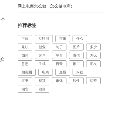
网上电商怎么做（怎么做电商）
一个
推荐标签
下载
互联网
京东
什么
兼职
创业
句子
图片
多少
如何
客户
平台
微信
怎么
与众
意思
手机
抖音
推广
朋友
朋友圈
电商
直播
粉丝
红书
视频
赚钱
软件
运营
销售
项目