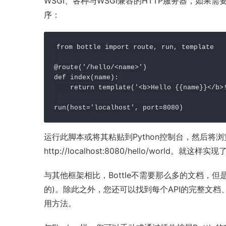
WSGI、各种与WSGI兼容的HTTP服务器，如果需要
序：
from bottle import route, run, template

@route('/hello/<name>')

def index(name):

    return template('<b>Hello {{name}}</b>!
run(host='localhost', port=8080)
运行此脚本或将其粘贴到Python控制台，然后将
http://localhost:8080/hello/world。就这
与其他框架相比，Bottle不需要那么多的文档，
的)。除此之外，您还可以找到每个API的完整文
用方法。