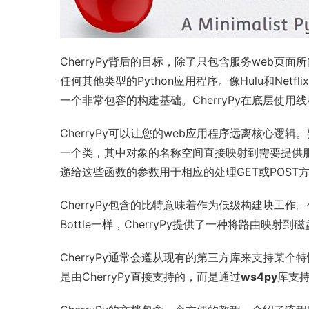
CherryPy背后的目标，除了只包含服务web页
任何其他类型的Python应用程序。像Hulu和
Netflix
一个非常包容的构建基础。CherryPy在底层使用
线
CherryPy可以让您的web应用程序远离核心逻辑。
一个类，其中对象的名称空间直接映射到需要提供服务
递给这些函数的参数用于相应的处理GET或POST
CherryPy包含的比特意味着作为低级构建块工作。包
Bottle一样，CherryPy提供了一种将路由映
CherryPy通常会遵从现有的第三方库来支持某个
是由CherryPy直接支持的，而是通过
ws4py
库支