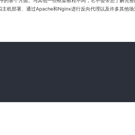
该程序的各个方面。与其他一些框架教程不同，它不会带您了解完整
机部署、通过Apache和
Nginx
进行反向代理以及许多其他场