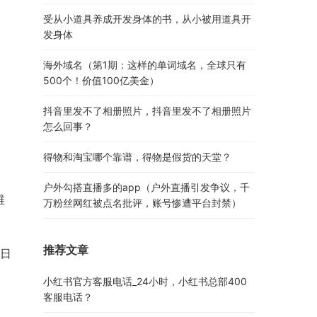
受从小道具养成开发身体的书，从小被用道具开
发身体
海外域名（第1期：这样的单词域名，全球只有
500个！价值100亿美金）
抖音里发不了相册照片，抖音里发不了相册照片
怎么回事？
得物和淘宝哪个靠谱，得物是假货的天堂？
户外勾搭直播多的app（户外直播引发争议，千
维
万粉丝网红被点名批评，账号惨遭平台封禁）
推荐文章
日
小红书官方客服电话_24小时，小红书总部400
客服电话？