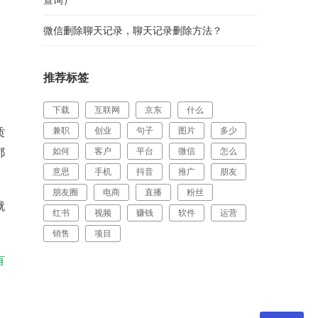
微信删除聊天记录，聊天记录删除方法？
推荐标签
下载
互联网
京东
什么
质
兼职
创业
句子
图片
多少
都
如何
客户
平台
微信
怎么
意思
手机
抖音
推广
朋友
朋友圈
电商
直播
粉丝
就
红书
视频
赚钱
软件
运营
销售
项目
有