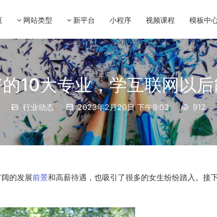
页
网站类型
新平台
小程序
视频课程
模板中
的10大专业，学互联网以
行业动态
2023年2月20日 下午9:03
912
广阔的发展
前景
和高薪待遇，也吸引了很多的女生纷纷踏入。接
。