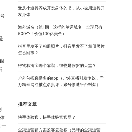
受从小道具养成开发身体的书，从小被用道具开
发身体
1号
海外域名（第1期：这样的单词域名，全球只有
500个！价值100亿美金）
是
抖音里发不了相册照片，抖音里发不了相册照片
怎么回事？
很
得物和淘宝哪个靠谱，得物是假货的天堂？
照
户外勾搭直播多的app（户外直播引发争议，千
万粉丝网红被点名批评，账号惨遭平台封禁）
推荐文章
创
用体
快手体验官，快手体验官官网？
这一
全渠道营销方案盈客云盈客（品牌的全渠道营