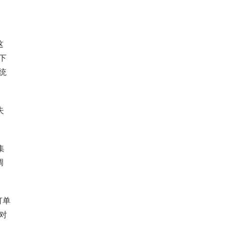
这
下
统
失
集
调
订单
对