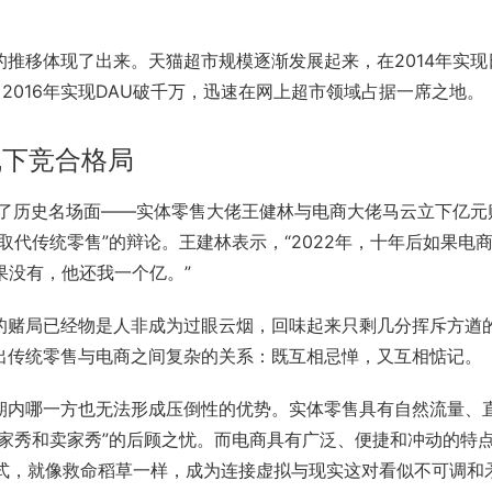
推移体现了出来。天猫超市规模逐渐发展起来，在2014年实现
，2016年实现DAU破千万，迅速在网上超市领域占据一席之地。
线下
竞合
格局
现了历史名场面——实体零售大佬
王健林
与电商大佬
马云
立下亿元
代传统零售”的辩论。王建林表示，“2022年，十年后如果电
果没有，他还我一个亿。”
的赌局已经物是人非成为过眼云烟，回味起来只剩几分挥斥方遒
出传统零售与电商之间复杂的关系：既互相忌惮，又互相惦记。
期内哪一方也无法形成压倒性的优势。实体零售具有自然流量、
家秀和卖家秀”的后顾之忧。而电商具有广泛、便捷和冲动的特
模式，就像救命稻草一样，成为连接虚拟与现实这对看似不可调和