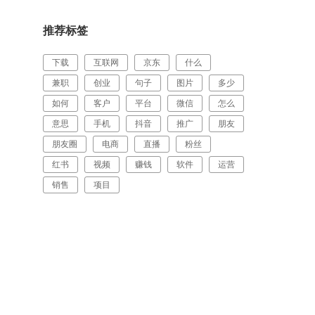
推荐标签
下载
互联网
京东
什么
兼职
创业
句子
图片
多少
如何
客户
平台
微信
怎么
意思
手机
抖音
推广
朋友
朋友圈
电商
直播
粉丝
红书
视频
赚钱
软件
运营
销售
项目