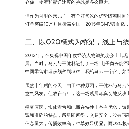
仓储、物流和配送速度的挑战是多么巨大。
但作为阿里的亲儿子，有个好爸爸的优势随着时间的
订单突破10万并且覆盖全国，2015年GMV破百亿
二、以O2O模式为桥梁，线上与
2012年，在央视中国年度经济人物颁奖晚会上出
局。当时，马云与王健林进行了一场“电子商务能否取
中国零售
市场份额
占到50%，我给马云一个亿；如
虽然十年后的今天，由于种种原因，王健林与马云
意气风发。但放在当年，这一场赌局却真切地反映
探究原因，实体零售和电商在特性上各有优劣，短
观和准确的特点，所见即所得，交易安全，没有“买
信息量大，传播效率高，种草效果明显。而O2O