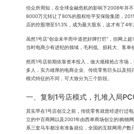
但众所周知，在
全球金融危机
的影响下2008年并
8000万元转让了80%的
股权
给平安保险集团，201
店的
控股
增至51.3%，成为最大股东，这才有了4
虽然1号店“创业未半而中道把好牌打烂”，但网上
当时电商少有进犯的领域，毛利低、损耗大、客单
然而1号店前期依靠资本投入，做大规模抢占市场
多人，实力雄厚的电商企业、传统零售巨头以及招
模式特征的不同，可大致分为三个阶段。
一、复制1号店模式，扎堆入局PC
其实早在1号店创立之前，传统零售就曾经进行过电
立的中百商网以及2001年由西单商场创立的i购
系三套马车都没有准备就位，全国的互联网用户数只