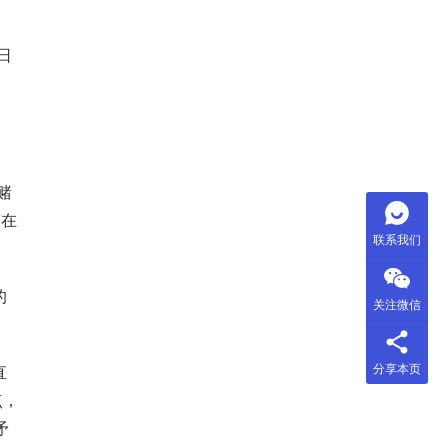
日
赌
商在
联系我们
的
关注微信
分享本页
直
点，
矛