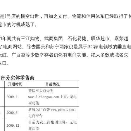
是1号店的横空出世，再加之支付、物流和信用体系已经取得了
超市的时机成熟了。
11年间共有
三江购物
、武商集团、石化易捷、联华超市、
嘉荣超
了电商网站。除去
国美
和苏宁两家仍是属于3C家电领域的垂直
天虹
、
广百荟
等少数幸存者仍然有电商功能。绝大多数或域名失
入口。