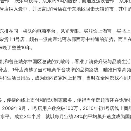
合作，沃尔玛获得了京东约5%的
股份
，而通过这次合作，京东
号店纳入囊中，并扬言助1号店在华东地区阻击
天猫超市
，其中
东排在同一梯队的电商平台，风光无限。买服饰上淘宝，买书上
用杂货上1号店，颇有一派南帝北丐东邪西毒中神通的架势。而且
东晚了整整10年。
于刚和曾任
戴尔
中国区总裁的刘峻岭，看准了
消费升级
与品质生活
1号店。1号店跨越了当时电商平台狭窄的品类路线，瞄准日常高
料和生活日用品，成为国内首家网上超市，当时在全网都找不到
务，便捷的线上支付和配送到家服务，使得当年逛超市还在饱受
09年9月，1号店用户数突破100万，2010年初1号店线上商
水平。成立3年半后，就以每月业绩28%的平均飙升速度成为国