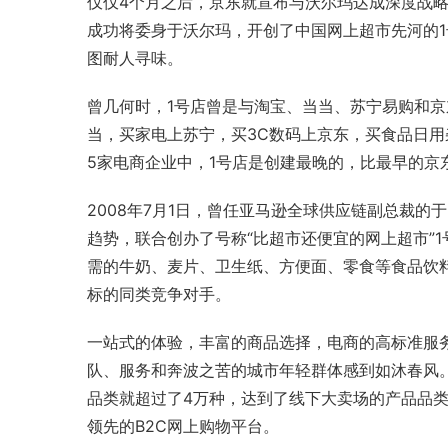
仅仅4个月之后，京东就宣布与
沃尔玛
达成深度战略
成功将委身于沃尔玛，开创了中国网上超市先河的1
图耐人寻味。
曾几何时，
1号店
曾是与淘宝、
当当
、
苏宁易购
和京
当，买家电上
苏宁
，买3C数码上京东，买食品日
5家电商企业中，1号店是创建最晚的，比最早的京
2008年7月1日，曾任亚马逊全球供应链副总裁的
趋势，联合创办了号称“比超市还便宜的网上超市”
需的牛奶、麦片、卫生纸、方便面、零食等食品饮
标的同类竞争对手。
一站式的体验，丰富的商品选择，电商的高标准服
队、服务和奔波之苦的城市年轻群体感到如沐春风。20
品类就超过了4万种，达到了线下大卖场的产品品类
领先的B2C网上购物平台。