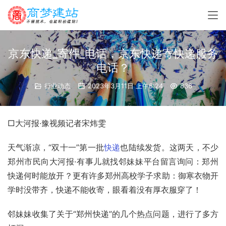
京东快递_寄件_电话，京东快递寄快递服务
电话？
行业动态
2023年3月11日 上午6:24
836
□大河报·豫视频记者宋炜雯
天气渐凉，“双十一”第一批
快递
也陆续发货。这两天，不少
郑州市民向大河报·有事儿就找邻妹妹平台留言询问：郑州
快递何时能放开？更有许多郑州高校学子求助：御寒衣物开
学时没带齐，快递不能收寄，眼看着没有厚衣服穿了！
邻妹妹收集了关于“郑州快递”的几个热点问题，进行了多方