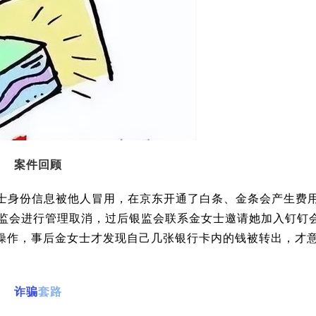
案件回顾
士身份信息被他人冒用，在
京东
开通了
白条
、金条会产生费
监会进行管理取消，过后银监会联系金女士邀请她加入
钉钉
行操作，事后金女士才发现自己几张银行卡内的钱被转出，才
诈骗
套路