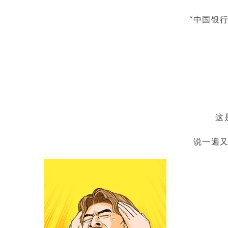
“中国银
这
说一遍