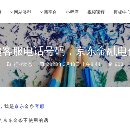
页
网站类型
新平台
小程序
视频课程
模板中
递客服电话号码，京东金融电
行业动态
2023年3月18日 上午8:44
903
好，我是
京东
金条
客服
的京东金条不使用的话