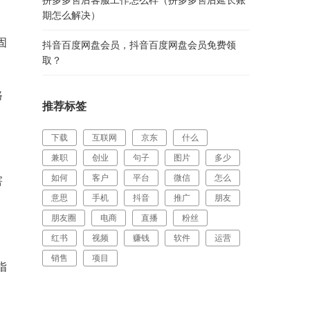
期怎么解决）
固
抖音百度网盘会员，抖音百度网盘会员免费领
取？
路
推荐标签
下载
互联网
京东
什么
兼职
创业
句子
图片
多少
如何
客户
平台
微信
怎么
害
意思
手机
抖音
推广
朋友
朋友圈
电商
直播
粉丝
红书
视频
赚钱
软件
运营
销售
项目
指