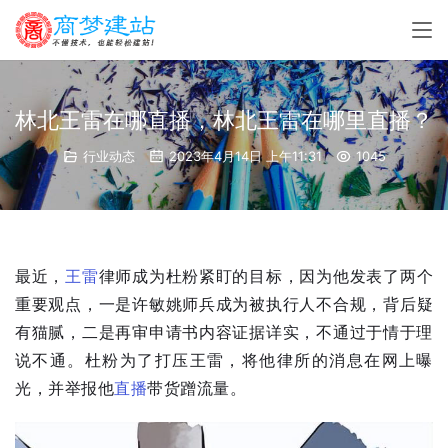
林北王雷在哪直播，林北王雷在哪里直播？
行业动态
2023年4月14日 上午11:31
1045
最近，
王雷
律师成为杜粉紧盯的目标，因为他发表了两个
重要观点，一是许敏姚师兵成为
被执行人
不合规，背后疑
有猫腻，二是再审申请书内容证据详实，不通过于情于理
说不通。杜粉为了打压王雷，将他律所的消息在网上曝
光，并举报他
直播
带货蹭流量。