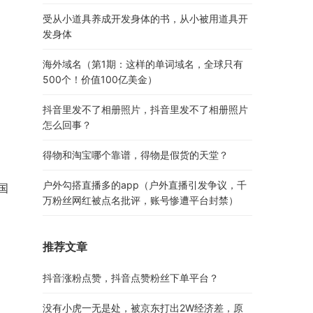
受从小道具养成开发身体的书，从小被用道具开
发身体
海外域名（第1期：这样的单词域名，全球只有
500个！价值100亿美金）
抖音里发不了相册照片，抖音里发不了相册照片
怎么回事？
得物和淘宝哪个靠谱，得物是假货的天堂？
户外勾搭直播多的app（户外直播引发争议，千
国
万粉丝网红被点名批评，账号惨遭平台封禁）
推荐文章
抖音涨粉点赞，抖音点赞粉丝下单平台？
没有小虎一无是处，被京东打出2W经济差，原