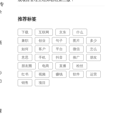
专
学
推荐标签
下载
互联网
京东
什么
兼职
创业
句子
图片
多少
商
如何
客户
平台
微信
怎么
意思
手机
抖音
推广
朋友
朋友圈
电商
直播
粉丝
步
红书
视频
赚钱
软件
运营
力
销售
项目
课