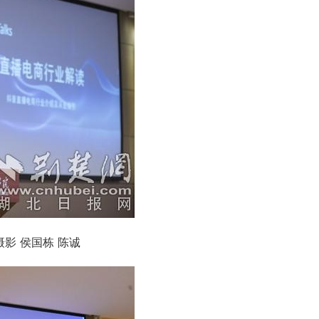
影 侯国栋 陈诚