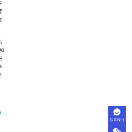
汉
背
这
系
和
识
学
建
有
联系我们