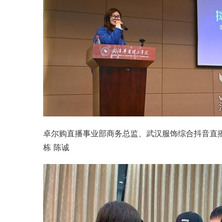
卓尔购直播事业部商务总监、武汉服饰综合
抖音
直
栋 陈诚