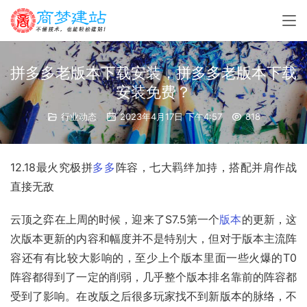
拼多多老版本下载安装，拼多多老版本下载
安装免费？
行业动态
2023年4月17日 下午4:57
818
12.18最火究极拼
多多
阵容，七大羁绊加持，搭配并肩作战
直接无敌
云顶之弈在上周的时候，迎来了S7.5第一个
版本
的更新，这
次版本更新的内容和幅度并不是特别大，但对于版本主流阵
容还有有比较大影响的，至少上个版本里面一些火爆的T0
阵容都得到了一定的削弱，几乎整个版本排名靠前的阵容都
受到了影响。在改版之后很多玩家找不到新版本的脉络，不