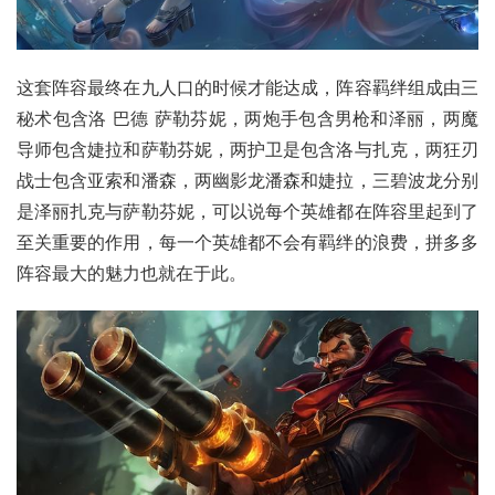
这套阵容最终在九人口的时候才能达成，阵容羁绊组成由三
秘术包含洛 巴德 萨勒芬妮，两炮手包含男枪和泽丽，两魔
导师包含婕拉和萨勒芬妮，两护卫是包含洛与
扎克
，两狂刃
战士包含亚索和
潘森
，两幽影龙潘森和婕拉，三碧波龙分别
是泽丽扎克与萨勒芬妮，可以说每个英雄都在阵容里起到了
至关重要的作用，每一个英雄都不会有羁绊的浪费，拼多多
阵容最大的魅力也就在于此。