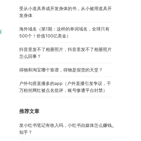
受从小道具养成开发身体的书，从小被用道具开
发身体
海外域名（第1期：这样的单词域名，全球只有
有
500个！价值100亿美金）
抖音里发不了相册照片，抖音里发不了相册照片
怎么回事？
得物和淘宝哪个靠谱，得物是假货的天堂？
户外勾搭直播多的app（户外直播引发争议，千
万粉丝网红被点名批评，账号惨遭平台封禁）
推荐文章
发小红书笔记有收入吗，小红书自媒体怎么赚钱_
知乎？