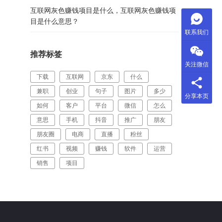
互联网灰色赚钱项目是什么，互联网灰色赚钱项
目是什么意思？
联系我们
推荐标签
关注微信
下载
互联网
京东
什么
兼职
创业
句子
图片
多少
分享本页
如何
客户
平台
微信
怎么
意思
手机
抖音
推广
朋友
朋友圈
电商
直播
粉丝
红书
视频
赚钱
软件
运营
销售
项目