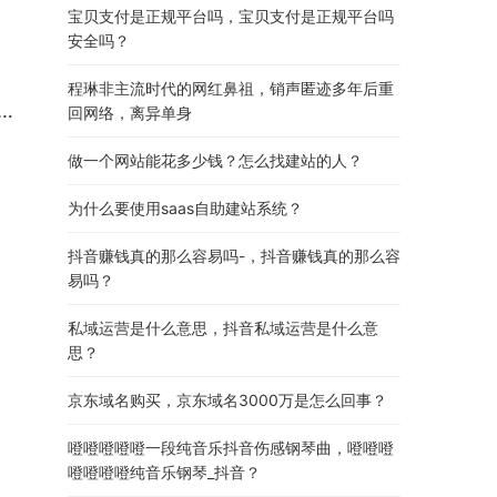
宝贝支付是正规平台吗，宝贝支付是正规平台吗
安全吗？
程琳非主流时代的网红鼻祖，销声匿迹多年后重
回网络，离异单身
做一个网站能花多少钱？怎么找建站的人？
为什么要使用saas自助建站系统？
抖音赚钱真的那么容易吗-，抖音赚钱真的那么容
易吗？
私域运营是什么意思，抖音私域运营是什么意
思？
京东域名购买，京东域名3000万是怎么回事？
噔噔噔噔噔一段纯音乐抖音伤感钢琴曲，噔噔噔
噔噔噔噔纯音乐钢琴_抖音？