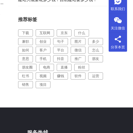
联系我们
？
推荐标签
关注微信
下载
互联网
京东
什么
兼职
创业
句子
图片
多少
分享本页
如何
客户
平台
微信
怎么
意思
手机
抖音
推广
朋友
朋友圈
电商
直播
粉丝
红书
视频
赚钱
软件
运营
销售
项目
服务热线