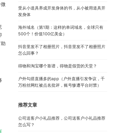
给微
受从小道具养成开发身体的书，从小被用道具开
发身体
竞
海外域名（第1期：这样的单词域名，全球只有
500个！价值100亿美金）
即
有助
抖音里发不了相册照片，抖音里发不了相册照片
怎么回事？
得物和淘宝哪个靠谱，得物是假货的天堂？
户外勾搭直播多的app（户外直播引发争议，千
释
万粉丝网红被点名批评，账号惨遭平台封禁）
推荐文章
公司送客户小礼品推荐，公司送客户小礼品推荐
怎么写？
有