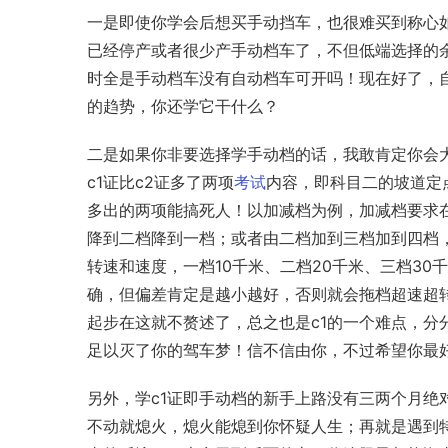
一是即使你学会后想买手动挡车，也很难买到称心
已经停产或者很少产手动档车了，不但低端选择的
时全是手动档车没有自动档车可开吗！现在好了，
的趋势，你还学它干什么？
二是如果你非要选择学手动档的话，我敢肯定你会
c1
证比
c2
证多了两项
考试
内容，即科目二的坡道定
多出的两项能搞死人！以加减档为例，加减档要求
降到二档降到一档；或者由二档加到三档加到四档
转速和速度，一档10千米、二档20千米、三档30
确，但偏差肯定是越小越好，否则就会拖档超速超
起步在这就不赘述了，总之也是c1的一个难点，分
足以灭了你的驾车梦！信不信由你，不过希望你最
另外，学c1证即手动档的新手上路没有三两个月绝
不动就熄火，熄火能熄到你怀疑人生；再就是遇到