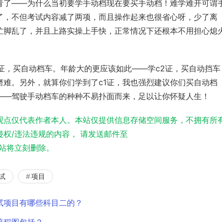
青了——为什么当初要学手动档现在要买手动档！难学难开可谓
了，不但考试内容减了两项，而且操作起来也很省心呀，少了离
忙脚乱了，并且上路实操上手快，正常情况下还根本不用担心熄
证，买自动档车。年龄大的更应该如此——学c2证，买
自动挡
车
磨难。另外，就算你们学到了c1证，我也强烈建议你们买自动档
——驾驶手动档车的种种不易扑面而来，足以让你怀疑人生！
观点仅代表作者本人。本站仅提供信息存储空间服务，不拥有所
权/违法违规的内容， 请发送邮件至
实，本站将立刻删除。
试
项目
试项目有哪些科目二的？