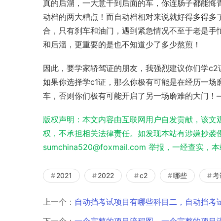
真的后溜，一大意干到后面的车，你连肠子都能悔
动档的两大糟点！而自动档相对来说就好得多得多
合，只有刹车和油门，遇到紧急情况不至于老是手
和后溜，更重要的是也不知道少了多少熬煎！
因此，要学家轿驾证的朋友，我强烈建议你们学c2
如果你选择学c1证，那么你极有可能是在经历一场
车，否则你们极有可能开启了另一场磨难的大门！
版权声明：本文内容由互联网用户自发贡献，该文
权，不承担相关法律责任。如发现本站有涉嫌抄袭侵
sumchina520@foxmail.com 举报，一经查
2021
2022
c2
哪些
考
上一个：
自动挡考试项目有哪些科目二，自动挡考