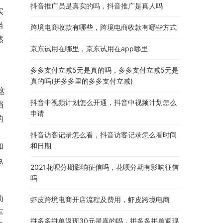
抖音推广员是真实的吗，抖音推广是真人吗
实
当
跨境电商收款有哪些，跨境电商收款有哪些方式
然
京东试用在哪里，京东试用在app哪里
多多支付立减5元是真的吗，多多支付立减5元是
：
真的吗(拼多多里的多多支付立减)
这
抖音中视频计划怎么开通，抖音中视频计划怎么
档
申请
的
抖音访客记录怎么看，抖音访客记录怎么看时间
和
和日期
点
2021花呗分期影响征信吗，花呗分期有影响征信
吗
动
虾皮跨境电商开店流程及费用，虾皮跨境电商
车
拼多多拼单返现30元是真的吗，拼多多拼单返现