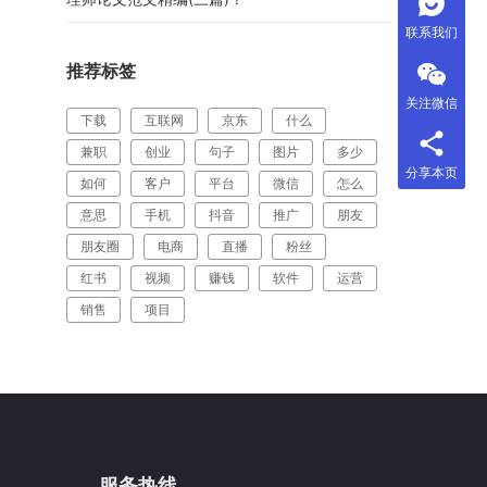
联系我们
推荐标签
关注微信
下载
互联网
京东
什么
兼职
创业
句子
图片
多少
分享本页
如何
客户
平台
微信
怎么
意思
手机
抖音
推广
朋友
朋友圈
电商
直播
粉丝
红书
视频
赚钱
软件
运营
销售
项目
服务热线