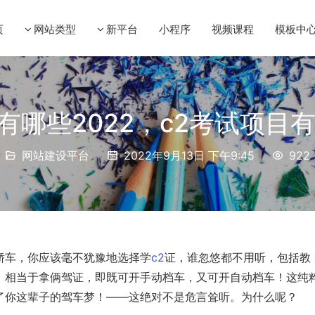
页
网站类型
新平台
小程序
视频课程
模板中
有哪些2022，c2考试项目有
网站建设平台
2022年9月13日 下午9:45
922
轿车，你应该毫不犹豫地选择学
c2
证，谁忽悠都不用听，包括教
，相当于拿俩驾证，即既可开手动档车，又可开自动档车！这纯
了你这辈子的驾车梦！——这绝对不是危言耸听。为什么呢？