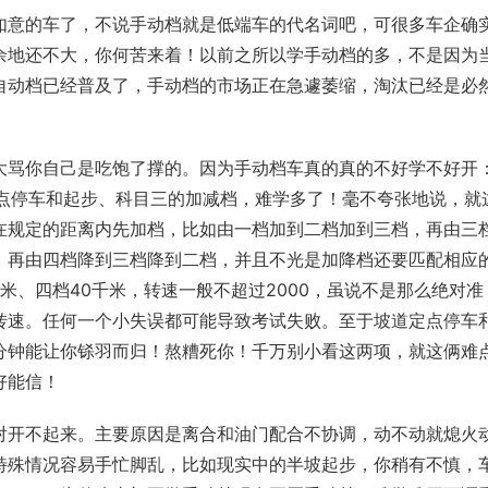
如意的车了，不说手动档就是低端车的代名词吧，可很多车企确
余地还不大，你何苦来着！以前之所以学手动档的多，不是因为
自动档已经普及了，手动档的市场正在急遽萎缩，淘汰已经是必
大骂你自己是吃饱了撑的。因为手动档车真的真的不好学不好开
点停车和起步、科目三的加减档，难学多了！毫不夸张地说，就
在规定的距离内先加档，比如由一档加到二档加到三档，再由三
，再由四档降到三档降到二档，并且不光是加降档还要匹配相应
千米、四档40千米，转速一般不超过2000，虽说不是那么绝对准
转速。任何一个小失误都可能导致考试失败。至于坡道定点停车
分钟能让你铩羽而归！熬糟死你！千万别小看这两项，就这俩难
好能信！
对开不起来。主要原因是离合和油门配合不协调，动不动就熄火
特殊情况容易手忙脚乱，比如现实中的半坡起步，你稍有不慎，