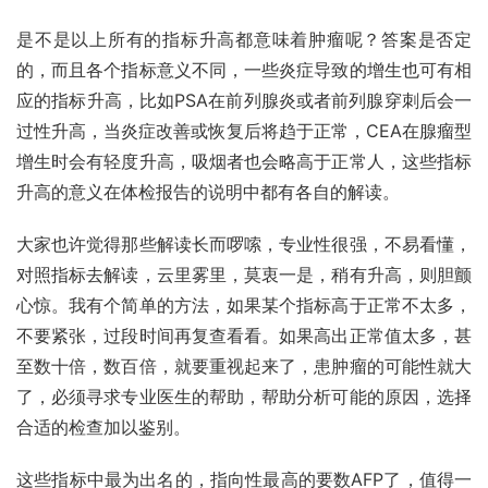
是不是以上所有的指标升高都意味着肿瘤呢？答案是否定
的，而且各个指标意义不同，一些炎症导致的增生也可有相
应的指标升高，比如PSA在
前列腺炎
或者前列腺穿刺后会一
过性升高，当炎症改善或恢复后将趋于正常，CEA在腺瘤型
增生时会有轻度升高，吸烟者也会略高于正常人，这些指标
升高的意义在体检报告的说明中都有各自的解读。
大家也许觉得那些解读长而啰嗦，专业性很强，不易看懂，
对照指标去解读，云里雾里，莫衷一是，稍有升高，则胆颤
心惊。我有个简单的方法，如果某个指标高于正常不太多，
不要紧张，过段时间再复查看看。如果高出正常值太多，甚
至数十倍，数百倍，就要重视起来了，患肿瘤的可能性就大
了，必须寻求专业医生的帮助，帮助分析可能的原因，选择
合适的检查加以鉴别。
这些指标中最为出名的，指向性最高的要数AFP了，值得一