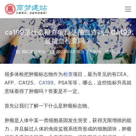
ca199是什么检查项目是抽血查吗，CA199
是抽血检查吗？
网站建设平台
2022年9月16日 下午9:15
1034
很多体检把
肿瘤标志物
作为
检查
项目，最为常见的有CEA、
AFP、
CA125
、
CA199
、PSA等等，哪么，这些指标升高就
意味着得了肿瘤吗？答案是不一定。
首先让我们了解一下什么是肿瘤标志物。
肿瘤是人体中某一类细胞基因发生突变，获得无限增殖的能
力，并且躲过人体的免疫监视系统而形成的细胞团块，肿瘤