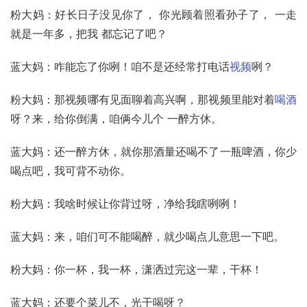
粉大妈：好长日子没见你了， 你光顾着照看孙子了， 一走
就是一年多，把我 都忘记了吧？
蓝大妈：咋能忘了你咧！咱不是还经常打电话
视频
咧？
粉大妈：那视频哪有见面聊着高兴啊，那视频里能对着
喝酒
呀？来，给你倒满，咱俩今儿个 一醉方休。
蓝大妈：还一醉方休，就你那酒量还喝不了一瓶啤酒，你少
喝点吧，我可背不动你。
粉大妈：我啥时候让你背过呀，净给我瞎咧咧！
蓝大妈：来，咱们可不能喝醉，就少喝点儿意思一下吧。
粉大妈：你一杯，我一杯，潇洒过完这一辈，干杯！
蓝大妈：还要个菜儿不，光干喝呀？