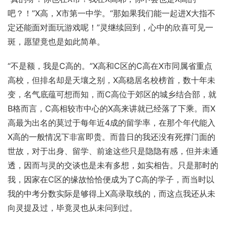
吧？！”X高，X市第一中学。“那如果我们能一起进X大指不
定还能面对面玩游戏呢！”灵继续回到，心中的欣喜可见一
斑，愿望竟也是如此简单。
“不是额，我是C高的。”X高和C区的C高在X市同属省重点
高校，但排名却是天壤之别，X高稳居名校榜首，数十年未
变，名气底蕴可想而知，而C高位于郊区的城乡结合部，就
B格而言，C高相较市中心的X高来讲就已经落了下乘。而X
高最为出名的莫过于每年近4成的留学率，在那个年代能入
X高的一般情况下非富即贵。而昔日的我还没有死撑门面的
世故，对于出身、留学、前途这些只是隐隐有感，但并未通
透，因而与灵的交谈也是未有多想，如实相告。只是那时的
我，因家在C区的缘故恰恰便成为了C高的学子，而当时以
我的中考分数实际是够得上X高录取线的，而这点我还从未
向灵提及过，毕竟灵也从未问到过。