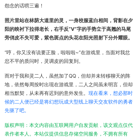
怨念的话唠三遍！
照片里站在林荫大道里的灵，一身校服蓝白相间，背影在夕
阳的映衬下拉得老长，右手反“V”字的手势立于高翘的马尾
旁俏皮不失可爱，紫色斑点的
头花
在阳光照射下分外耀眼。
“哼，你又没有说要正脸，啦啦啦~”在游戏里，当面对我忿
忿不平的质问时，灵调皮的回复到。
而对于我和灵二人，虽然加了QQ，但却并未转移聊天的阵
地，依然每周按时出现在游戏里，二人之间虽未明言，但却
相当默契，从未再有迟到的意外发生。
现在看来，想必那时
候的二人便已经是将幻想玩成大型线上聊天交友软件的勇者
先驱了吧。
版权声明：本文内容由互联网用户自发贡献，该文观点仅代
表作者本人。本站仅提供信息存储空间服务，不拥有所有