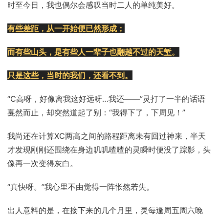
时至今日，我也偶尔会感叹当时二人的单纯美好。
有些差距，从一开始便已然形成；
而有些山头，是有些人一辈子也翻越不过的天堑。
只是这些，当时的我们，还看不到。
“C高呀，好像离我这好远呀…我还——”灵打了一半的话语
戛然而止，却突然道起了别：“我得下了，下周见！”
我尚还在计算XC两高之间的路程距离未有回过神来，半天
才发现刚刚还围绕在身边叽叽喳喳的灵瞬时便没了踪影，头
像再一次变得灰白。
“真快呀。”我心里不由觉得一阵怅然若失。
出人意料的是，在接下来的几个月里，灵每逢周五周六晚