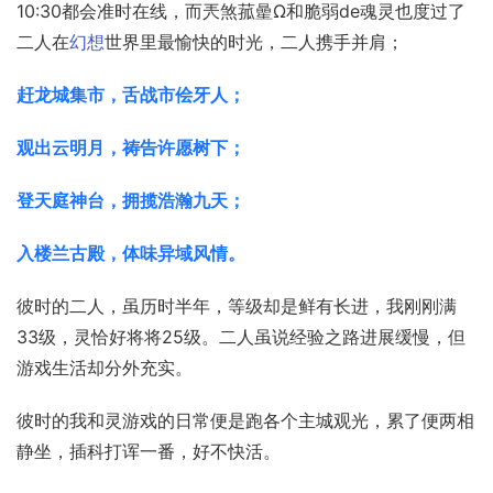
10:30都会准时在线，而兲煞菰曐Ω和脆弱de魂灵也度过了
二人在
幻想
世界里最愉快的时光，二人携手并肩；
赶龙城集市，舌战市侩牙人；
观出云明月，祷告许愿树下；
登天庭神台，拥揽浩瀚九天；
入楼兰古殿，体味异域风情。
彼时的二人，虽历时半年，等级却是鲜有长进，我刚刚满
33级，灵恰好将将25级。二人虽说经验之路进展缓慢，但
游戏生活却分外充实。
彼时的我和灵游戏的日常便是跑各个主城观光，累了便两相
静坐，插科打诨一番，好不快活。