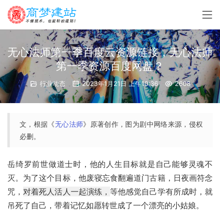
无心法师第一季百度云资源链接，无心法师
第一季资源百度网盘？
行业动态
2023年1月21日 上午10:36
2608
文，根据《
无心法师
》原著创作，图为剧中网络来源，侵权
必删。
岳绮罗
前世做
道士
时，他的人生目标就是自己能够灵魂不
灭。为了这个目标，他废寝忘食翻遍道门古籍，日夜画符念
咒，
对着死人活人一起演练，
等他感觉自己学有所成时，就
吊死了自己，带着记忆如愿转世成了一个漂亮的小姑娘。