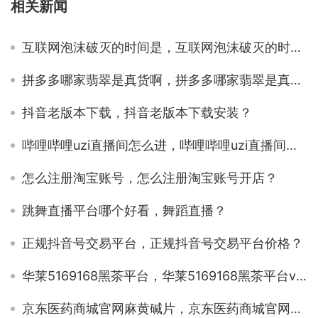
相关新闻
互联网泡沫破灭的时间是，互联网泡沫破灭的时间20世纪？
拼多多哪家翡翠是真货啊，拼多多哪家翡翠是真货啊知乎？
抖音老版本下载，抖音老版本下载安装？
哔哩哔哩uzi直播间怎么进，哔哩哔哩uzi直播间号？
怎么注册淘宝账号，怎么注册淘宝账号开店？
跳舞直播平台哪个好看，舞蹈直播？
正规抖音号交易平台，正规抖音号交易平台价格？
华莱5169168黑茶平台，华莱5169168黑茶平台vip会员？
京东医药商城官网麻黄碱片，京东医药商城官网枣仁安神胶囊？