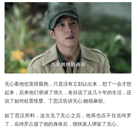
无心看他也觉得眼熟，只是没有立刻认出来，想了一会才想
起来，后来他们密谈了很久，各自说了这几十年的生活，还
说了如何处置怪婴。丁思汉告诉无心:她很麻烦。
如丁思汉所料，这次见了无心之后，他再也压不住岳绮罗
了，岳绮罗占据了他的身体后，很快派人绑架了无心。