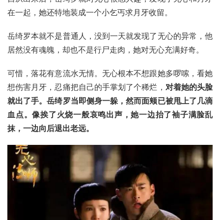
在一起，她还特地装成一个小乞丐求月牙收留。
岳绮罗本就不是普通人，没到一天就发现了无心的异常，他
居然没有魂魄，却也不是行尸走肉，她对无心充满好奇。
可惜，落花有意流水无情。无心根本不想跟她多啰嗦，看她
想伤害月牙，忍痛把自己的手掌划了个稀烂，
对着她的头脸
就出了手。岳绮罗当即侧身一躲，然而面颊已被甩上了几滴
血点。像挨了火烧一般哀鸣出声，她一边抬了袖子满脸乱
抹，一边向后退出老远。