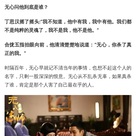
无心问他到底是谁？
丁思汉摇了摇头:“我不知道，他中有我，我中有他。我们都
不是纯粹的灵魂了，我不是我，他不是他。”
合拢五指抬眼向前，他清清楚楚地说道：“无心，你杀了真
正的我。”
时隔百年，无心早就记不清当年的事情，也想不起这个人的
名字，只剩一股深深的恨意。无心从不乱杀无辜，如果真杀
了谁，肯定是那个人害了自己最在乎的人。