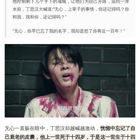
他控制剩下几个手下的魂魄，让他们为自己开路，追到一潭
水前，丁思汉大喊道:“无心，上辈子的事情，你还记得吗？你
和我，我和你，还记得吗？”
“无心，你早已忘了我的名字，我却是想了你将近一百年！”
无心一直躲在暗中，丁思汉却越喊越激动，
恍惚中忘记了自
己衰老的皮囊，他上一世死于十四岁，于是这一世生于十四