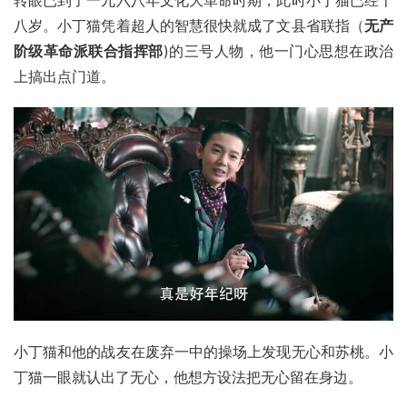
转眼已到了一九六八年文化大革命时期，此时小丁猫已经十
八岁。小丁猫凭着超人的智慧很快就成了文县省联指（
无产
阶级革命派联合指挥部
)的三号人物，他一门心思想在政治
上搞出点门道。
小丁猫和他的战友在废弃一中的操场上发现无心和苏桃。小
丁猫一眼就认出了无心，他想方设法把无心留在身边。