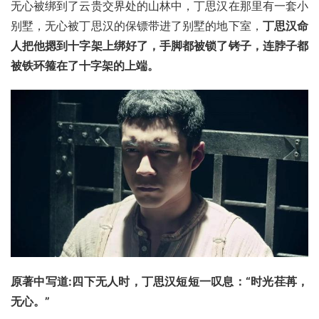
无心被绑到了云贵交界处的山林中，丁思汉在那里有一套小
别墅，无心被丁思汉的保镖带进了别墅的地下室，
丁思汉命
人把他摁到十字架上绑好了，手脚都被锁了铐子，连脖子都
被铁环箍在了十字架的上端。
原著中写道:四下无人时，丁思汉短短一叹息：“时光荏苒，
无心。”