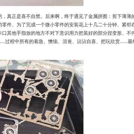
的，真正是喜不自禁。后来啊，终于遇见了金属拼图：剪下薄薄
的零件、为了完成一个微小零件的安装花上十几二十分钟、紧邻
卡口其他手指放的地方不对下意识用力把装好的部分捏变形、不
……过程中所有的着急、懊恼、沮丧、沾沾自喜、把玩欣赏……最