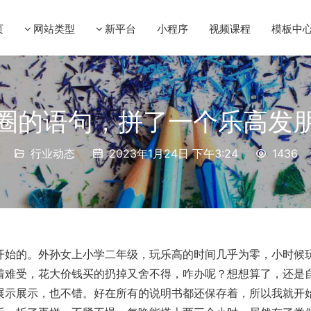
页
网站类型
新平台
小程序
视频课程
模板中
圈的语句，拼了一个乐高发
行业动态
2023年1月24日 下午3:24
1436
开始的。外孙女上小学二年级，玩乐高的时间几乎为零，小时候
着难受，花大价钱买的扔掉又舍不得，咋办呢？想想算了，还是
展示展示，也不错。好在所有的说明书都还保存着，所以我就开