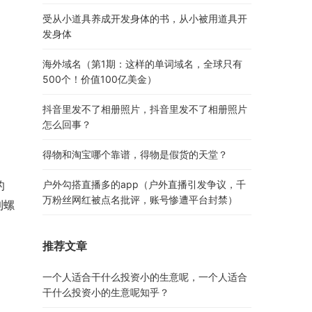
受从小道具养成开发身体的书，从小被用道具开
发身体
海外域名（第1期：这样的单词域名，全球只有
500个！价值100亿美金）
抖音里发不了相册照片，抖音里发不了相册照片
怎么回事？
得物和淘宝哪个靠谱，得物是假货的天堂？
的
户外勾搭直播多的app（户外直播引发争议，千
万粉丝网红被点名批评，账号惨遭平台封禁）
到螺
，
推荐文章
一个人适合干什么投资小的生意呢，一个人适合
干什么投资小的生意呢知乎？