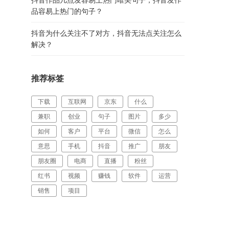
品容易上热门的句子？
抖音为什么关注不了对方，抖音无法点关注怎么
解决？
推荐标签
下载
互联网
京东
什么
兼职
创业
句子
图片
多少
如何
客户
平台
微信
怎么
意思
手机
抖音
推广
朋友
朋友圈
电商
直播
粉丝
红书
视频
赚钱
软件
运营
销售
项目