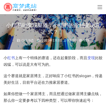
小红书的变现渠道，小红书的盈利变现方
式？
行业动态
2023年2月3日 上午9:17
929
小
红书
上有一个特殊的赛道，还在起量阶段，而且
变现
比较
凶猛，可以说是大有可为的。
这个赛道就是家居博主，正好响应了
小红书
的slogan，传递
美好生活，目前平台还在力推家居赛道。
如果你想做一个家居博主，而且想通过做家居博主赚点钱，
那么你一定要参考以下四种类型，可以帮你快速起号：