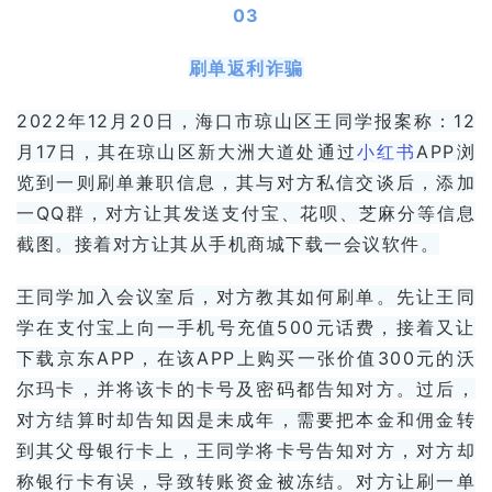
03
刷单返利诈骗
2022年12月20日，海口市琼山区王同学报案称：12
月17日，其在琼山区新大洲大道处通过
小红书
APP浏
览到一则刷单兼职信息，其与对方私信交谈后，添加
一QQ群，对方让其发送支付宝、花呗、芝麻分等信息
截图。接着对方让其从手机商城下载一会议软件。
王同学加入会议室后，对方教其如何刷单。先让王同
学在支付宝上向一手机号充值500元话费，接着又让
下载
京东
APP，在该APP上购买一张价值300元的沃
尔玛卡，并将该卡的卡号及密码都告知对方。过后，
对方结算时却告知因是未成年，需要把本金和佣金转
到其父母银行卡上，王同学将卡号告知对方，对方却
称银行卡有误，导致转账资金被冻结。对方让刷一单