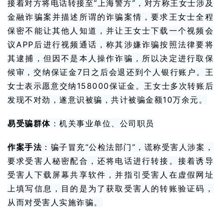
接着对方将电话转接至“上海警方”，对方称王女士涉及
金融诈骗案并描述所谓的诈骗案情，要求王女士全程
保密不能让其他人知道，并让王女士下载一个视频会
议APP后进行视频通话，称其涉嫌诈骗按照法律要将
其逮捕，但因不是本人操作诈骗，所以决定进行
取保
候审
，交纳保证金7日之后会退还到个人银行账户。王
女士表示愿意交纳158000保证金。王女士多次转账后
发现不对劲，遂意识被骗，共计被骗金额10万余元。
易受骗群体
：机关
事业单位
、公司职员
作案手法
：骗子冒充“公检法部门”，谎称受害人涉案，
要求受害人秘密配合，还将电话进行转接。接着诱导
受害人下载屏幕共享软件，并指引受害人在虚假网址
上填写信息，目的是为了获取受害人的转账验证码，
从而对受害人实施诈骗。