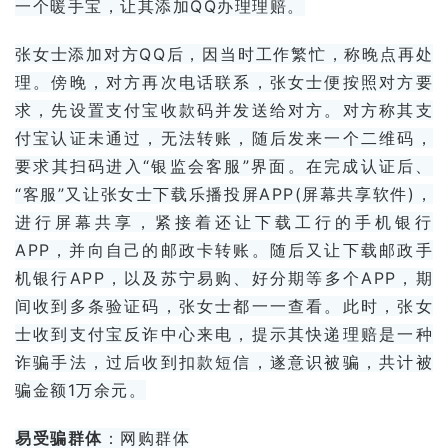
一个暖手宝，让其添加QQ办理理赔。
张女士添加对方QQ后，因当时工作繁忙，称晚点再处
理。傍晚，对方再次电话联系，张女士便按照对方要
求，先设置支付宝收款码并发送给对方。对方称其
支
付宝认证
未通过，无法转账，随后发来一个二维码，
要求其扫码进入“银监会客服”界面。在完成认证后、
“客服”又让张女士下载
乐播投屏
APP(屏幕共享软件)，
进行屏幕共享，紧接着还让下载工行的手机银行
APP，并向自己的邮政卡转账。随后又让下载邮政手
机银行APP，以及
苏宁易购
、
好分期
等多个APP，期
间收到多条验证码，张女士都一一查看。此时，张女
士收到支付宝反诈中心来电，提示其快递理赔是一种
诈骗手法，过后收到扣款短信，遂意识被骗，共计被
骗金额1万余元。
易受骗群体
：网购群体