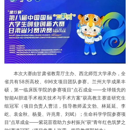
本次大赛由甘肃省教育厅主办、西北师范大学承办，全
省共有58所高校、696支项目团队参赛。兰州大学成果丰
硕，第一临床医学院的参赛项目“点石成金——全球领先的
智能AI胆道手术相关技术与手术方案”获高教主赛道研究生
组冠军（项目负责人曹洁，指导教师孟文勃、林延延、李
屹、袁金秋、杨曼、许兆青、刘斌）；生命科学学院参赛项
目“点草成金——紫花苜蓿助力乡村振兴”获“青年红色筑梦之