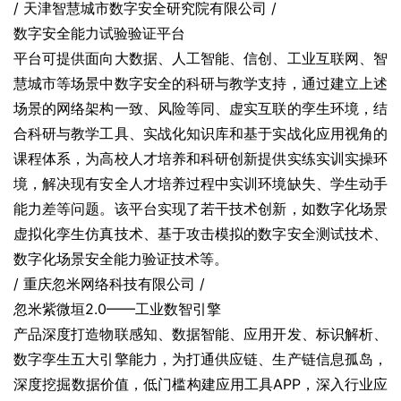
/ 天津智慧城市数字安全研究院有限公司 /
数字安全能力试验验证平台
平台可提供面向大数据、人工智能、信创、工业互联网、智
慧城市等场景中数字安全的科研与教学支持，通过建立上述
场景的网络架构一致、风险等同、虚实互联的孪生环境，结
合科研与教学工具、实战化知识库和基于实战化应用视角的
课程体系，为高校人才培养和科研创新提供实练实训实操环
境，解决现有安全人才培养过程中实训环境缺失、学生动手
能力差等问题。该平台实现了若干技术创新，如数字化场景
虚拟化孪生仿真技术、基于攻击模拟的数字安全测试技术、
数字化场景安全能力验证技术等。
/ 重庆忽米网络科技有限公司 /
忽米紫微垣2.0——工业数智引擎
产品深度打造物联感知、数据智能、应用开发、标识解析、
数字孪生五大引擎能力，为打通供应链、生产链信息孤岛，
深度挖掘数据价值，低门槛构建应用工具APP，深入行业应