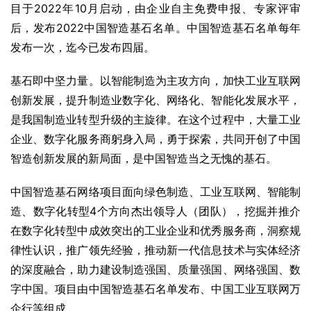
目于2022年10月启动，由企业自主免费申报、专家评审
后，发布2022中国智造基石名单。中国智造基石名单每年
发布一次，迄今已发布四届。
基石即中坚力量。以智能制造为主攻方向，加快工业互联网
创新发展，提升制造业数字化、网络化、智能化发展水平，
是我国制造业转型升级的主旋律。在这个过程中，大量工业
企业、数字化服务商躬身入局，勇于探索，共同开创了中国
智造创新发展的新局面，是中国智造当之无愧的基石。
中国智造基石网络项目面向绿色制造、工业互联网、智能制
造、数字化转型4个方向杰出领导人（团队），挖掘并推介
在数字化转型中成效突出的工业企业和优秀服务商，洞察规
律性认识，推广领先经验，推动
新一代信息技术
与
实体经济
的深度融合，助力建设制造强国、质量强国、网络强国、数
字中国。项目由中国智造基石名单发布、中国工业互联网万
企行等组成。