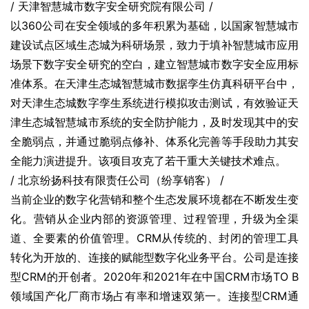
/ 天津智慧城市数字安全研究院有限公司 /
以
360公司
在安全领域的多年积累为基础，以国家智慧城市
建设试点区域生态城为科研场景，致力于填补智慧城市应用
场景下数字安全研究的空白，建立智慧城市数字安全应用标
准体系。在天津生态城智慧城市数据孪生仿真科研平台中，
对天津生态城数字孪生系统进行模拟攻击测试，有效验证天
津生态城智慧城市系统的安全防护能力，及时发现其中的安
全脆弱点，并通过脆弱点修补、体系化完善等手段助力其安
全能力演进提升。该项目攻克了若干重大关键技术难点。
/ 北京纷扬科技有限责任公司（纷享销客） /
当前企业的数字化营销和整个生态发展环境都在不断发生变
化。营销从企业内部的资源管理、过程管理，升级为全渠
道、全要素的价值管理。CRM从传统的、封闭的管理工具
转化为开放的、连接的赋能型数字化业务平台。公司是连接
型CRM的开创者。2020年和2021年在中国CRM市场TO B
领域国产化厂商市场占有率和增速双第一。连接型CRM通