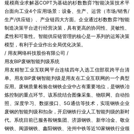
规模商业求解器COPT为基础的杉数数弈?智能决策技术平
台面向工业4个应用场景：设备、生产、运营（市场/销售/
生产/供应链）、产业链四大方面。企业通过杉数数弈?智能
制造决策平台进行经营决策，具有更高的协同性、灵敏性、
柔性和可靠性。
智能供应链管理
的核心是一系列的运筹决策
模型，有利于企业作出全局优化决策。
/ 
用友网络科技股份有限公司
 /
用友BIP废钢智能判级系统
用友精智工业互联网平台连续四年入选工信部双跨平台清
单。用友BIP废钢智能判级是用友在工业互联网的一个典型
应用。废钢质量检验在钢铁企业中占有重要地位，是钢铁冶
炼控制的重点环节。该系统结合图像采集、物联网、自动拍
照、深度学习、数据接口、5G通信等技术，实现钢铁企业
废钢的智能判级和扣杂，开启钢铁行业人工智能判级的新时
代。系统目前已服务
鞍钢集团
、济源钢铁、
新华冶金
、
敬业
钢铁
、闽源钢铁、鑫阳钢铁、沧州中铁等近10家钢铁行业领