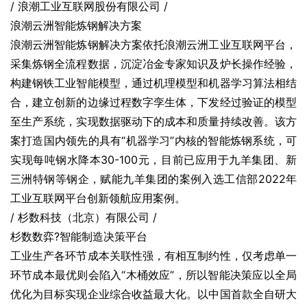
/ 浪潮工业互联网股份有限公司 /
浪潮云洲智能炼钢解决方案
浪潮云洲智能炼钢解决方案依托浪潮云洲工业互联网平台，
采集炼钢全流程数据，沉淀冶金专家知识及炉长操作经验，
构建钢铁工业智能模型，通过机理模型和机器学习算法相结
合，建立创新的边缘过程数字孪生体，下发经过验证的模型
至生产系统，实现数据驱动下的成本和质量持续改善。该方
案打造国内领先的具有“机器学习”内核的智能炼钢系统，可
实现每吨钢水降本30-100元，目前已应用于
九羊集团
、新
三洲特钢等钢企，赋能九羊集团的案例入选工信部2022年
工业互联网平台创新领航应用案例。
/ 杉数科技（北京）有限公司 /
杉数数弈?智能制造决策平台
工业生产各环节成本关联性强，有相互制约性，仅考虑单一
环节成本最优则会陷入“
木桶效应
”，所以智能决策应以全局
优化为目标实现企业综合收益最大化。以中国首款全自研大