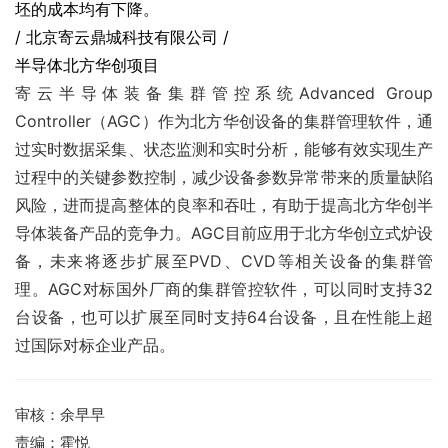
坯
的成本均有下降。
/ 北京寄云鼎城科技有限公司 /
半导体
北方华创
项目
寄云半导体装备集群管控系统Advanced Group 
Controller（AGC）作为北方华创设备的集群管理软件，通
过实时数据采集、状态监测和实时分析，能够有效实现生产
过程中的关键参数控制，减少设备参数异常带来的质量缺陷
风险，进而提高整体的良率和吞吐，有助于提高北方华创半
导体装备产品的竞争力。AGC目前应用于北方华创立式炉设
备，未来将逐步扩展至PVD、
CVD
等相关设备的集群管
理。AGC对标国外厂商的集群管控软件，可以同时支持32
台设备，也可以扩展至同时支持64台设备，且在性能上超
过国际对标企业产品。
审核：余早早
责编：霍悦