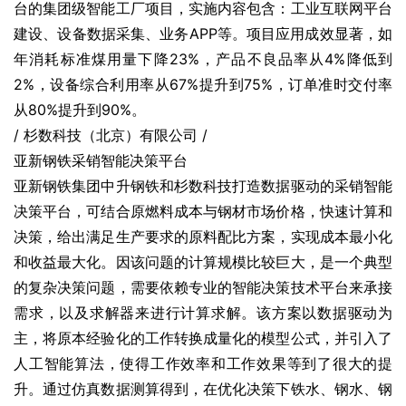
台的集团级智能工厂项目，实施内容包含：工业互联网平台
建设、设备数据采集、业务APP等。项目应用成效显著，如
年消耗
标准煤
用量下降23%，产品不良品率从4%降低到
2%，设备综合利用率从67%提升到75%，订单准时交付率
从80%提升到90%。
/ 杉数科技（北京）有限公司 /
亚新钢铁采销智能决策平台
亚新钢铁集团中升钢铁和
杉数科技
打造数据驱动的采销智能
决策平台，可结合原燃料成本与钢材市场价格，快速计算和
决策，给出满足生产要求的原料配比方案，实现成本最小化
和收益最大化。因该问题的计算规模比较巨大，是一个典型
的复杂决策问题，需要依赖专业的智能决策技术平台来承接
需求，以及求解器来进行计算求解。该方案以数据驱动为
主，将原本经验化的工作转换成量化的模型公式，并引入了
人工智能算法，使得工作效率和工作效果等到了很大的提
升。通过仿真数据测算得到，在优化决策下铁水、钢水、
钢