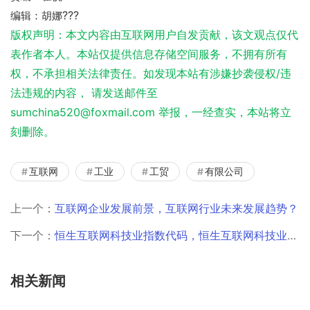
???
编辑：胡娜
版权声明：本文内容由互联网用户自发贡献，该文观点仅代
表作者本人。本站仅提供信息存储空间服务，不拥有所有
权，不承担相关法律责任。如发现本站有涉嫌抄袭侵权/违
法违规的内容， 请发送邮件至
sumchina520@foxmail.com 举报，一经查实，本站将立
刻删除。
互联网
工业
工贸
有限公司
上一个：
互联网企业发展前景，互联网行业未来发展趋势？
下一个：
恒生互联网科技业指数代码，恒生互联网科技业指数_恒生科技指数？
相关新闻