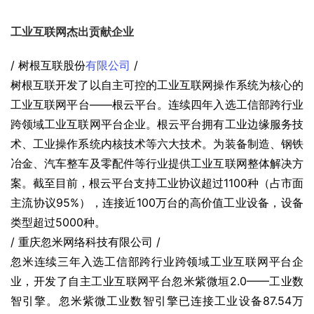
工业互联网
杰出贡献企业
/ 树根互联股份
有限公司
 /
树根互联
开发了以
自主可控
的工业互联网操作系统为核心的
工业互联网平台——根云平台。连续四年入选工信部跨行业
跨领域工业互联网平台企业。根云平台拥有工业边缘服务技
术、工业操作系统内核技术等六大技术。为装备制造、钢铁
冶金、汽车整车及零配件等行业提供工业互联网整体解决方
案。截至目前，根云平台支持工业协议超过1100种（占市面
主流协议95%），连接近100万台的高价值工业设备，设备
类型超过5000种。
/ 重庆忽米网络科技有限公司 /
忽米连续三年入选工信部跨行业跨领域工业互联网平台企
业，开发了自主工业互联网平台忽米紫微垣2.0——工业数
智引擎。忽米紫微工业数智引擎已连接工业设备87.54万