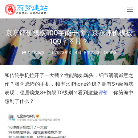
京东评价模板100字能干啥，京东评价模板
100字图片？
行业动态
2023年3月4日 下午2:03
913
和传统手机拉开了一大截？性能稳如鸡头，细节满满诚意之
作？极为恐怖的手机，
帧率
比
iPhone
还稳？拥有S+级游戏
表现，稳居骁龙8+旗舰T0级别？看到这些
评价
，你脑海中
想到了什么？