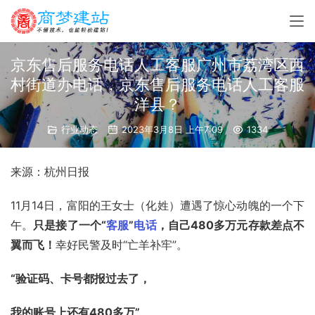
京东售后服务电话人工客服广州市荔湾区西
村街道办电话，京东售后服务电话人工客服
洋县？
行业动态
2023年3月8日 上午7:09
1334
来源：杭州日报 
11月14日，
富阳
的王女士（化姓）遭遇了惊心动魄的一个下
午。
只是接了一个“
客服
”
电话
，自己480多万元存款差点不
翼而飞！
幸好民警及时“亡羊补牢”。
“验证码、卡号都报过去了， 
我的账号上还有480多万” 