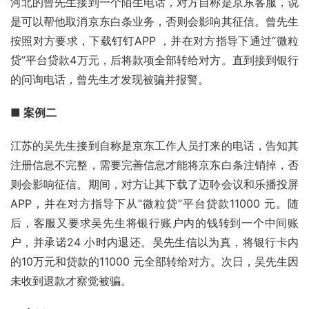
河北的曾先生接到一个陌生电话，对方自称是京东客服，说
是可以帮他取消京东白条业务，否则会影响其征信。曾先生
按照对方要求，下载
钉钉
APP ，并在对方指导下通过“
微粒
贷
”平台贷款4万元，后将款项全部转给对方。直到接到银行
的问询电话，曾先生才发现被骗并报警。 
■ 
案例二
江苏的吴先生接到自称是京东工作人员打来的电话，告知其
注册信息不完整，需要完善信息才能将
京东白条
注销掉，否
则会影响征信。期间，对方让其下载了迈聆会议和
乐播投屏
APP，并在对方指导下从“微粒贷”平台贷款11000 元。随
后，客服又要求吴先生将银行账户内的钱转到一个中间账
户，并承诺24 小时内退还。吴先生信以为真，将银行卡内
的10万元和贷款的11000 元全部转给对方。次日，吴先生因
未收到退款才察觉被骗。 