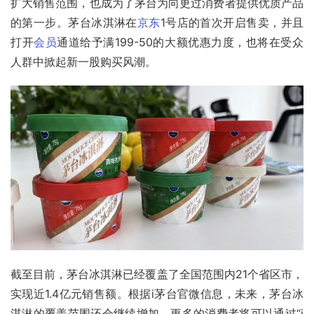
扩大销售范围，也成为了茅台为向更过消费者提供优质产品
的第一步。茅台冰淇淋在
京东
1号店的首次开启售卖，并且
打开
会员
通道给予满199-50的大额优惠力度，也将在受众
人群中掀起新一股购买风潮。
截至目前，茅台冰淇淋已经覆盖了全国范围内21个省区市，
实现近1.4亿元销售额。根据i茅台官微信息，未来，茅台冰
淇淋的覆盖范围还会继续增加，更多的消费者将可以通过“i