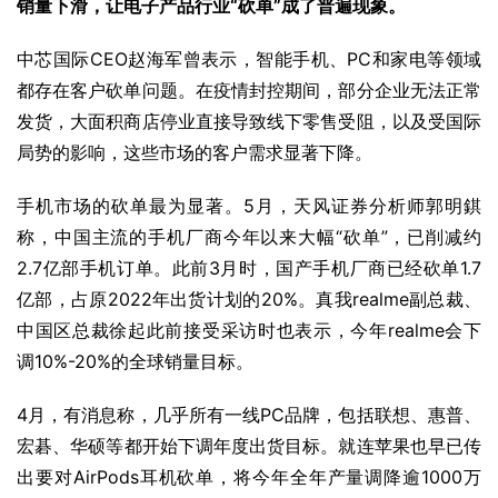
销量下滑，让电子产品行业“砍单”成了普遍现象。
中芯国际
CEO
赵海军
曾表示，智能手机、PC和家电等领域
都存在客户砍单问题。在疫情封控期间，部分企业无法正常
发货，大面积商店停业直接导致线下零售受阻，以及受国际
局势的影响，这些市场的客户需求显著下降。
手机市场的砍单最为显著。5月，
天风证券
分析师
郭明錤
称，中国主流的手机厂商今年以来大幅“砍单”，已削减约
2.7亿部手机订单。此前3月时，国产手机厂商已经砍单1.7
亿部，占原2022年出货计划的20%。
真我
realme副总裁、
中国区总裁
徐起
此前接受采访时也表示，今年realme会下
调10%-20%的全球销量目标。
4月，有消息称，几乎所有一线PC品牌，包括
联想
、
惠普
、
宏碁
、
华硕
等都开始下调年度出货目标。就连苹果也早已传
出要对AirPods耳机砍单，将今年全年产量调降逾1000万