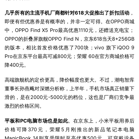
几乎所有的主流手机厂商都针对618大促推出了折扣活动
，
即便有些优惠券是有概率的，并非一定可得。在OPPO商城
中，OPPO Find X5 Pro最高优惠1110元，还赠送充电宝；
OPPO
的折叠屏旗舰OPPO Find N，京东618当天8+256GB
的版本，相比首发价格优惠了700块；
vivo
 旗下iQOO 9 
Pro在京东平台最高可减800元；
荣耀 60
在官方商城价格可
降400元。
高端旗舰机的定价更高，降价幅度也更大。不过，潮电智库
董事长孙燕飚对深燃分析称，上半年，手机市场真正销量下
滑的，是在2000元-5000元的档位，这也是厂商们竞争最
激烈的价格区间。
平板和PC电脑市场也是如此
。在京东上，
小米平板
用券后
价格可降370元，
荣耀
5月刚推出的新品笔记本电脑
MagicBook 14则享受限时至高优惠500元。可穿戴设备