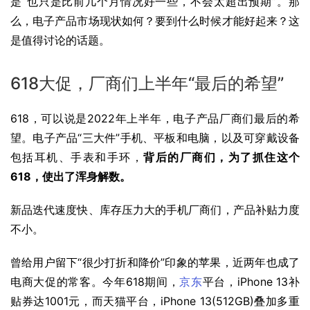
是“也只是比前几个月情况好一些，不会太超出预期”。那
么，电子产品市场现状如何？要到什么时候才能好起来？这
是值得讨论的话题。
618大促，厂商们上半年“最后的希望”
618，可以说是2022年上半年，电子产品厂商们最后的希
望。电子产品“三大件”手机、平板和电脑，以及可穿戴设备
包括耳机、手表和手环，
背后的厂商们，为了抓住这个
618，使出了浑身解数。
新品迭代速度快、库存压力大的手机厂商们，产品补贴力度
不小。
曾给用户留下“很少打折和降价”印象的苹果，近两年也成了
电商大促的常客。今年618期间，
京东
平台，
iPhone 13
补
贴券达1001元，而
天猫
平台，iPhone 13(512GB)叠加多重