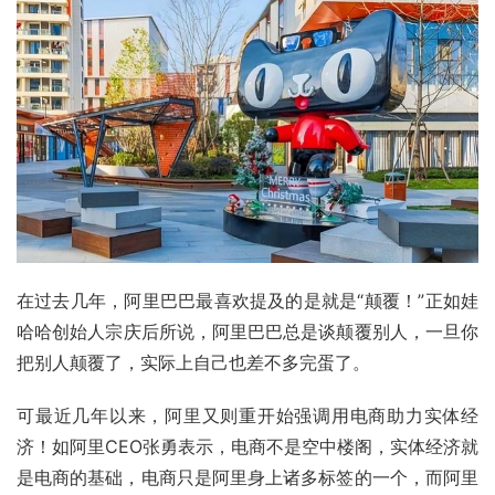
在过去几年，阿里巴巴最喜欢提及的是就是“颠覆！”正如
娃
哈哈
创始人
宗庆后
所说，阿里巴巴总是谈颠覆别人，一旦你
把别人颠覆了，实际上自己也差不多完蛋了。
可最近几年以来，阿里又则重开始强调用电商助力
实体经
济
！如阿里CEO
张勇
表示，电商不是空中楼阁，实体经济就
是电商的基础，电商只是阿里身上诸多标签的一个，而阿里