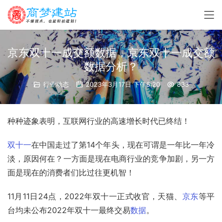
京东双十一成交额数据，京东双十一成交额
数据分析？
行业动态
2023年3月17日 下午6:20
833
种种迹象表明，互联网行业的高速增长时代已终结！
双十一
在中国走过了第14个年头，现在可谓是一年比一年冷
淡，原因何在？一方面是现在电商行业的竞争加剧，另一方
面是现在的消费者们比过往更机智！
11月11日24点，2022年双十一正式收官，
天猫
、
京东
等平
台均未公布2022年双十一最终交易
数据
。