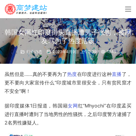
韩国女网红印度街头直播遭男子强吻，被网
友骂为了热度活该
行业动态
2023年4月9日 上午2:39
1843
虽然但是……真的不要再为了
热度
在印度进行这种
直播
了，
更不要向大家宣传什么“印度城市里很安全，只有贫民窟才
不安全”啊！
据印度媒体1日报道，韩国籍
女网
红“Mhyochi”在印度孟买
进行直播时遭到了当地男性的性骚扰，之后印度警方逮捕了
2名男性嫌疑人。