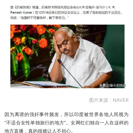
图片来源：NAVER
因为离谱的强奸事件频发，所以印度被世界各地人民视为
“不适合女性单独旅行的地方”。女网红们独自一人在这样的
地方直播，真的很难让人不担心。