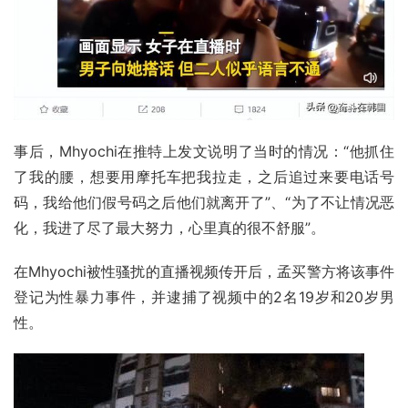
事后，Mhyochi在推特上发文说明了当时的情况：“他抓住
了我的腰，想要用摩托车把我拉走，之后追过来要电话号
码，我给他们假号码之后他们就离开了”、“为了不让情况恶
化，我进了尽了最大努力，心里真的很不舒服”。
在Mhyochi被性骚扰的直播视频传开后，
孟买
警方将该事件
登记为性暴力事件，并逮捕了视频中的2名19岁和20岁男
性。