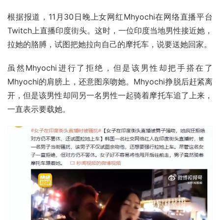
根据报道，11月30日晚上女网红Mhyochi在网络直播平台
Twitch
上直播印度街头。这时，一位印度当地男性接近她，
拉她的胳膊，试图把她拉向自己的摩托车，说要送她回家。
虽然Mhyochi进行了拒绝，但是该男性却把手搭在了
Mhyochi的肩膀上，还意图亲吻她。Mhyochi挣脱后赶紧离
开，但是该男性却同另一名男性一起骑着摩托车追了上来，
一直表示要载她。