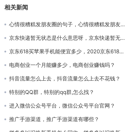
相关新闻
心情很糟糕发朋友圈的句子，心情很糟糕发朋友圈的句子图片？
京东快递暂无状态是什么意思呀，京东快递暂无状态是什么意思呀怎么办？
京东618买苹果手机能便宜多少，2020京东618苹果手机便宜多少？
电商创业一个月能赚多少，电商创业赚钱吗？
抖音流量怎么上去，抖音流量怎么上去不花钱？
特别的QQ群，特别的qq群,怎么找？
进入微信公众号平台，微信公众号平台官网？
推广手游渠道，推广手游渠道有哪些？