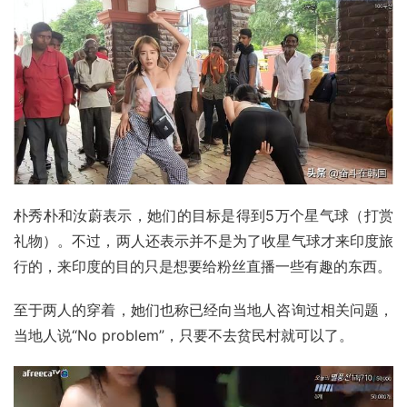
朴秀朴和汝蔚表示，她们的目标是得到5万个星气球（打赏
礼物）。不过，两人还表示并不是为了收星气球才来印度旅
行的，来印度的目的只是想要给粉丝直播一些有趣的东西。
至于两人的穿着，她们也称已经向当地人咨询过相关问题，
当地人说“No problem”，只要不去贫民村就可以了。