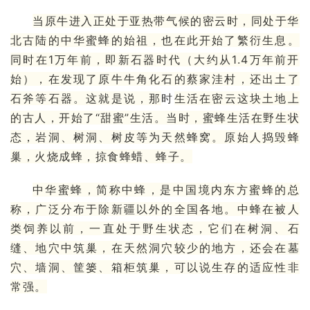
当原牛进入正处于亚热带气候的密云时，同处于华
北古陆的中华蜜蜂的始祖，也在此开始了繁衍生息。
同时在1万年前，即新石器时代（大约从1.4万年前开
始），在发现了原牛牛角化石的蔡家洼村，还出土了
石斧
等石器。这就是说，那
时
生活在密云这块土地上
的古人，开始了“甜蜜”生活。当时，蜜蜂生活在野生状
态，岩洞、树洞、树皮等为天然蜂窝。原始人捣毁蜂
巢，火烧成蜂，掠食
蜂蜡
、蜂子。
中华蜜蜂，简称
中蜂
，是中国境内
东方蜜蜂
的总
称，广泛分布于除新疆以外的全国各地。中蜂在被人
类饲养以前，一直处于野生状态，它们在树洞、石
缝、地穴中筑巢，在天然洞穴较少的地方，还会在墓
穴、墙洞、筐篓、箱柜筑巢，可以说生存的适应性非
常强。