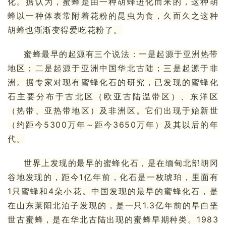
化。据认为，蜜蜂是由一种胡蜂进化而来的，这种胡
蜂以一种体表常附着花粉的昆虫为食，久而久之这种
胡蜂也渐渐变得爱吃花粉了。
蜜蜂最早的起源有三个说法：一是起源于亚洲热带
地区；二是起源于亚洲中国华北古陆；三是起源于非
洲。据专家对现有蜜蜂化石的研究，已发现的蜜蜂化
石主要分布于
古北区
（欧亚古陆温带区）、
东洋区
（热带、亚热带地区）及非洲区。它们出现于始新世
（约距今5300万年～距今3650万年）及其以后的年
代。
世界上发现的最早的蜜蜂化石，是在
缅甸
北部胡冈
谷地发现的，距今1亿年前，化石是一枚
琥珀
，里面有
1只蜜蜂和4朵小花。中国发现的最早的蜜蜂化石，是
在山东莱阳北泊子发现的，是一只1.3亿年前的早白垩
世古蜜蜂，是在华北古陆出现的蜜蜂早期种类。1983