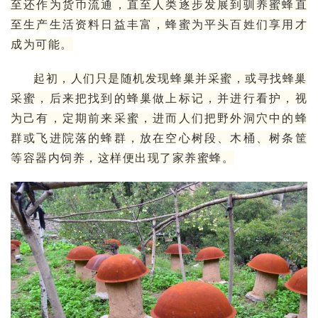
至还作为
货币流通
，直至人类逐步发展到驯养蜜蜂直
至生产生活资料日益丰富，蜂蜜为平头百姓们享用才
成为可能。
起初，人们只是随机发现蜂巢并采蜜，或寻找蜂巢
采蜜，后来把找到的蜂巢做上标记，并进行看护，视
为己有，定期前来采蜜，进而人们把野外洞穴中的蜂
群或飞进院落的蜂群，放在空心树段、木桶、树条筐
等容器内饲养，这样便出现了家养蜜蜂。