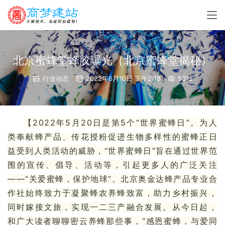
北京蜜蜂堂蜂胶曝光（北京蜜蜂堂揭秘）
行业动态
2022年6月10日 下午2:18
5312
【2022年5月20日是第5个“
世界蜜蜂日
”。为人
类奉献
蜂产品
、传花授粉促进
生物多样性
的蜜蜂正日
益受到人类活动的威胁，“世界蜜蜂日”旨在通过世界范
围的宣传、倡导、活动等，引起更多人的广泛关注
——“关爱蜜蜂，保护地球”。北京奥金达蜂产品专业合
作社始终致力于凝聚蜂农养蜂致富，助力乡村振兴，
同时嫁接文旅，实现一二三产融合发展。从今日起，
和广大读者聊聊密云养蜂那些事，“感恩蜜蜂，与爱同