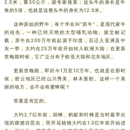
2.5米，重30公斤，据专家推算：这头牛的身长是牛
角的5倍，也就是说整头牛的身长为12.5米。
这种原始的野牛，有个学名叫“
原牛
”，是现代家牛
的祖先，一种已经灭绝的大型哺乳动物。据文献记
载，原牛在200万年前起源于印度，后迁入亚洲及
中
东
一带，大约在25万年前开始转入欧洲大陆；在更新
世晚期时候，它广泛分布于欧亚大陆和
北非
地区。
更新世晚期，即距今1万至10万年。也就是在那时
候，密云地区已经山川秀美、林木葱郁。这样一个美
丽的地方，会不会有蜜蜂呢？
答案是肯定的。
大约2.7亿年前，
胡蜂
、
蚂蚁
和
叶蜂
是当时最早出
现的
膜翅目
昆虫，而开花植物大约在1.3亿年前开始进