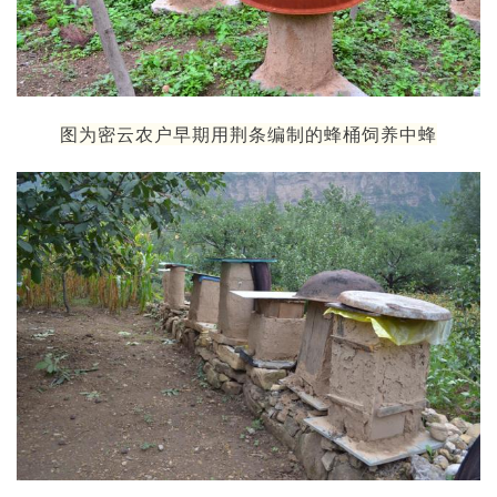
图为密云农户早期用荆条编制的蜂桶饲养中蜂