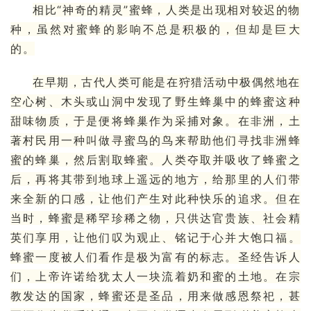
相比“神奇的精灵”蜜蜂，人类是出现相对较迟的物
种，虽然对蜜蜂的影响不总是积极的，但却是巨大
的。
在早期，古代人类可能是在狩猎活动中极偶然地在
空心树
、木头或山洞中发现了野生蜂巢中的蜂蜜这种
甜味物质，于是便将蜂巢作为采捕对象。在非洲，土
著村民用一种叫做寻蜜鸟的鸟来帮助他们寻找非洲蜂
蜜的蜂巢，然后割取蜂蜜。人类夺取并吸收了蜂蜜之
后，再将其带到地球上遥远的地方，给那里的人们带
来全新的口感，让他们产生对此种快乐的追求。但在
当时，蜂蜜是稀罕珍稀之物，只供达官贵族、社会精
英们享用，让他们叹为观止、铭记于心并大饱口福。
蜂蜜一度被人们看作是极为富有的标志。圣经告诉人
们，上帝许诺给
犹太人
一块流着奶和蜜的土地。在宗
教发达的国家，蜂蜜还是圣品，用来做感恩祭祀，甚