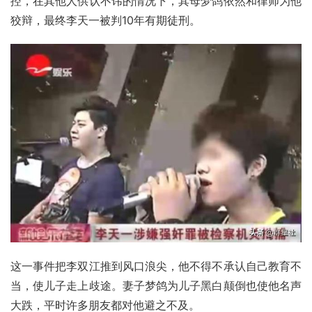
控，在其他人供认不讳的情况下，其母梦鸽依然和律师为他
狡辩，最终李天一被判10年
有期徒刑
。
这一事件把李双江推到风口浪尖，他不得不承认自己教育不
当，使儿子走上歧途。妻子梦鸽为儿子黑白颠倒也使他名声
大跌，平时许多朋友都对他避之不及。