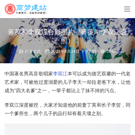
蒋英和李双江合影照片（蒋英与李双江合
照）
行业动态
2022年6月24日 下午7:01
3046
中国著名男高音歌唱家
李双江
本可以成为德艺双馨的一代老
艺术家，可被他过度溺爱的儿子
李天一
却拉老爸下水，让他
成为“四大名爹”之一，一辈子都沾上了抹不掉的污点。
李双江深度被挖，大家才知道他的前妻
丁英
和长子李贺，同
一个爹所生，两个儿子的品行却有着天壤之别。