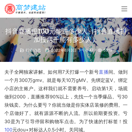
抖音直播投100元能进多少人（抖音直播抖
加投两千能有多少人）
行业动态
2022年8月3日 下午4:47
5919
夫子全网独家讲解。如何用7天打爆一个新号
直播
间。做到
一个月300万gmv。就是每天10万gMV。先绑定蓝V。绑定
小店的主账户。这样我们就不需要养号。启动第1天，场观
做到2000，直播推荐90%以上，先找一个当季爆品。亏30
块钱卖。为什么要亏？你就当做是你实体店装修的费用。一
个店做好了。就有源源不断的人流。所以前期要投资。亏
30是为了引导停留和购物车点击。为了快速的打标签！投
100
元dou+对标达人0.5小时。关同城。