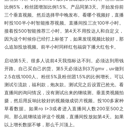
比例5%，粉丝团增加比例1.5%。产品同第3天。开始发你前
三个垂直视频。然后选择早中晚发布。看哪个视频好，直播
时投100半小时智能推荐视频。直播间投三次100半小时。
接着投500智能推荐三小时。第4天不用投达人和自定义，
因为这个时候你已经打上标签了，如果发现视频比较好，那
么追加投放视频。前半小时同样红包福袋下播大红包卡。
启动第5天。很多人说前4天我指标达不到。必须达到用钱
开路。自己买自己的货。第5天必须达到3万gmv，uv做到
2.5在线1000人。粉丝5%及粉丝团1.5%的比例增长。可以
测试引流款，福利款，炮灰款。测试完之后设置已抢光。看
直播间的询问情况，没有测试出来的继续测。垂直类视频拍
摄，然后用反响比较好的视频做成切片视频。投100多家种
草看数据。如果ro I>3或者进入直播间人数200至500之
间。那么就继续追评这个视频，直播间投放如第4天。如果
以上增长数据不够，那么千川顶上。