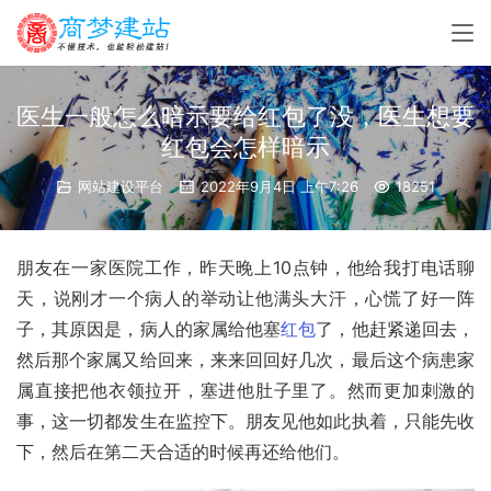
医生一般怎么暗示要给红包了没，医生想要
红包会怎样暗示
网站建设平台
2022年9月4日 上午7:26
18251
朋友在一家医院工作，昨天晚上10点钟，他给我打电话聊
天，说刚才一个病人的举动让他满头大汗，心慌了好一阵
子，其原因是，病人的家属给他塞
红包
了，他赶紧递回去，
然后那个家属又给回来，来来回回好几次，最后这个病患家
属直接把他衣领拉开，塞进他肚子里了。然而更加刺激的
事，这一切都发生在监控下。朋友见他如此执着，只能先收
下，然后在第二天合适的时候再还给他们。