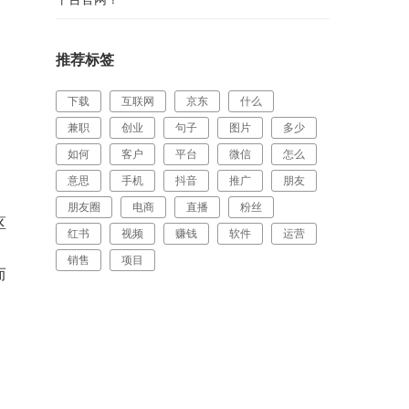
推荐标签
下载
互联网
京东
什么
兼职
创业
句子
图片
多少
如何
客户
平台
微信
怎么
意思
手机
抖音
推广
朋友
朋友圈
电商
直播
粉丝
区
红书
视频
赚钱
软件
运营
销售
项目
而