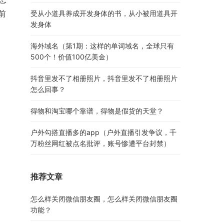
前
受从小道具养成开发身体的书，从小被用道具开
发身体
。
海外域名（第1期：这样的单词域名，全球只有
500个！价值100亿美金）
抖音里发不了相册照片，抖音里发不了相册照片
怎么回事？
得物和淘宝哪个靠谱，得物是假货的天堂？
户外勾搭直播多的app（户外直播引发争议，千
万粉丝网红被点名批评，账号惨遭平台封禁）
推荐文章
怎么样关闭微信朋友圈，怎么样关闭微信朋友圈
功能？