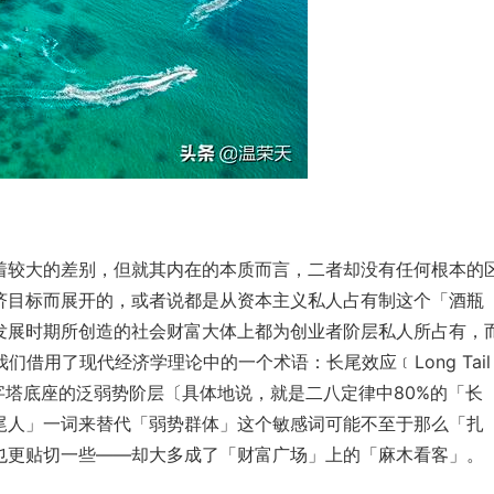
着较大的差别，但就其内在的本质而言，二者却没有任何根本的
济目标而展开的，或者说都是从资本主义私人占有制这个「酒瓶
发展时期所创造的社会财富大体上都为创业者阶层私人所占有，
借用了现代经济学理论中的一个术语：长尾效应﹝Long Tail 
金字塔底座的泛弱势阶层〔具体地说，就是二八定律中80%的「长
尾人」一词来替代「弱势群体」这个敏感词可能不至于那么「扎
也更贴切一些——却大多成了「财富广场」上的「麻木看客」。