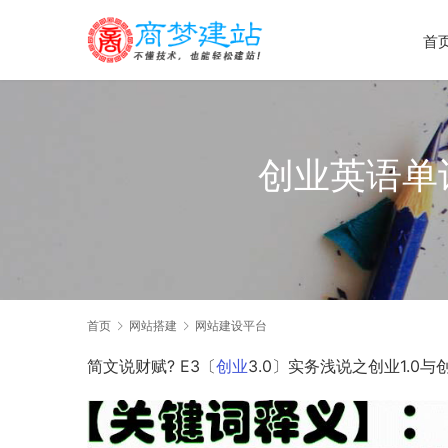
首
创业英语单
首页
网站搭建
网站建设平台
简文说财赋? E3〔
创业
3.0〕实务浅说之创业1.0与创