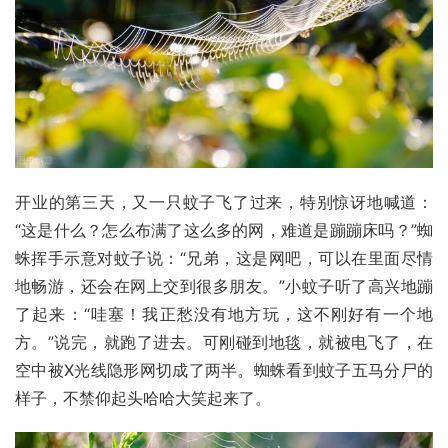
开业的第三天，又一只蚊子飞了过来，特别惊讶地喊道：
“这是什么？怎么布满了这么多的网，难道是蹦蹦床吗？”蜘
蛛挥手示意对蚊子说：“兄弟，这是网吧，可以在里面尽情
地畅游，还会在网上交到很多朋友。”小蚊子听了高兴地蹦
了起来：“哇塞！我正愁没有地方玩，这不刚好有一个地
方。”说完，就跑了进去。可刚碰到地毯，就被电飞了，在
空中被
X光
线隐形网切成了两半。蜘蛛看到蚊子五马分尸的
样子，不禁仰起头哈哈大笑起来了。