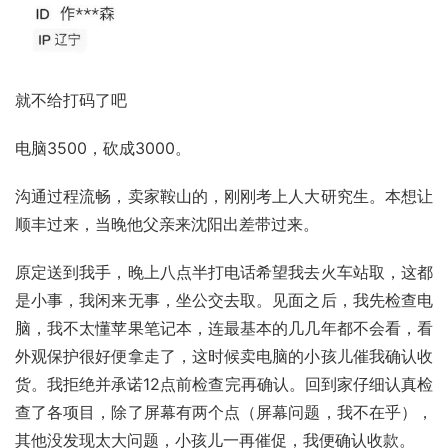
就不给打码了吧
电脑3500，砍成3000。
沟通过程流畅，卖家
鞍山
的，刚刚考上人大研究生。本想让
顺丰
过来，当晚他父亲来沈阳出差带过来。
原定送到我手，晚上八点半打电话希望我去火车站取，这都
是小事，我闲来无事，坐公交去取。见面之后，我先检查电
脑，我不太懂
苹果笔记本
，连最基本的几几年都不会看，看
外观保护很好便拿走了，这时候卖电脑的小孩儿催我确认收
货。我拒绝并承诺12点前检查完再确认。回到家仔细认真检
查了各项目，除了屏幕有两个点（屏幕问题，我不在乎），
其他没发现太大问题，小孩儿一再催促，我便确认收款。