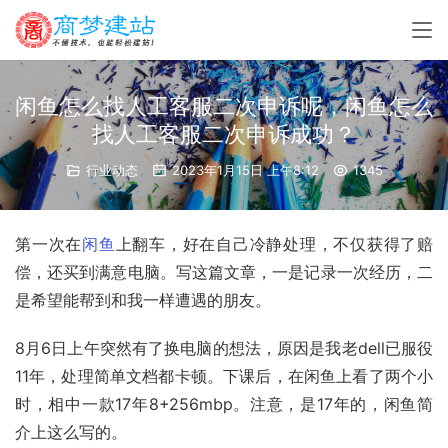
闲鱼怎么找人工客服二次申诉呢，闲鱼怎么
找人工客服二次申诉成功？
行业动态
2023年1月15日 上午8:12
1345
第一次在
闲鱼
上翻车，好在自己冷静处理，不仅获得了赔
偿，还买到满意电脑。写这篇文章，一是记录一次经历，二
是希望能帮到和我一样遭遇的朋友。
8月6日上午突然有了换电脑的想法，原因是我老
dell
已服役
11年，处理简单文档都卡顿。下课后，在闲鱼上看了两个小
时，相中一款17年8+256mbp。注意，是17年的，闲鱼简
介上这么写的。