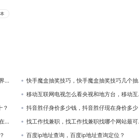
本
）
）
读？
快手魔盒抽奖技巧，快手魔盒抽奖技巧几个抽会冲？
移动互联网电视怎么看央视和地方台，移动互联网电视设置密码是多少？
十？
抖音胜仔身价多少钱，抖音胜仔现在身价多少
？
找工作找兼职，找工作找兼职找哪个网站最可靠？
？
百度ip地址查询，百度ip地址查询定位？