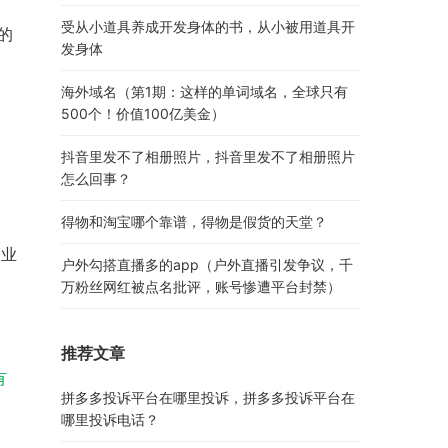
受从小道具养成开发身体的书，从小被用道具开
的
发身体
海外域名（第1期：这样的单词域名，全球只有
500个！价值100亿美金）
抖音里发不了相册照片，抖音里发不了相册照片
怎么回事？
得物和淘宝哪个靠谱，得物是假货的天堂？
企业
户外勾搭直播多的app（户外直播引发争议，千
万粉丝网红被点名批评，账号惨遭平台封禁）
推荐文章
有
拼多多投诉平台在哪里投诉，拼多多投诉平台在
哪里投诉电话？