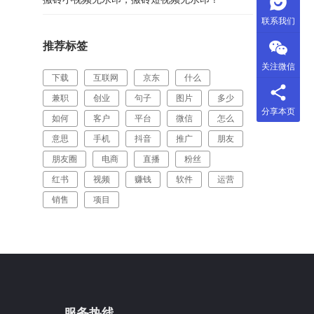
联系我们
推荐标签
关注微信
下载
互联网
京东
什么
兼职
创业
句子
图片
多少
分享本页
如何
客户
平台
微信
怎么
意思
手机
抖音
推广
朋友
朋友圈
电商
直播
粉丝
红书
视频
赚钱
软件
运营
销售
项目
服务热线