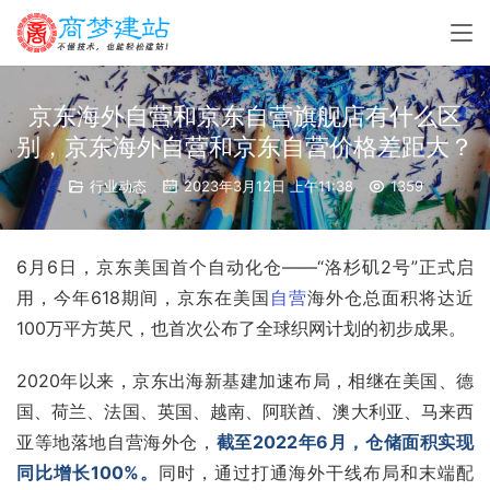
京东海外自营和京东自营旗舰店有什么区
别，京东海外自营和京东自营价格差距大？
行业动态
2023年3月12日 上午11:38
1359
6月6日，
京东
美国首个自动化仓——“洛杉矶2号”正式启
用，今年618期间，京东在美国
自营
海外仓总面积将达近
100万平方英尺，也首次公布了全球织网计划的初步成果。
2020年以来，京东出海新基建加速布局，相继在美国、德
国、
荷兰
、法国、英国、
越南
、阿联酋、澳大利亚、马来西
亚等地落地自营海外仓，
截至2022年6月，仓储面积实现
同比增长100%。
同时，通过打通海外干线布局和末端配