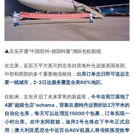
▲京东开通“中国郑州-德国科隆”洲际包机航线
在北美，近百万平方英尺的京东自营海外仓连接美国东部、
中部和西部的多个重要物流枢纽，
出库订单次日即可送达主
要一线城市，2-3日达服务覆盖全美90%地区。
在欧洲，京东开启了未来零售的新篇章，
今年在荷兰落地了
4家“超级仓店”ochama，背靠在
鹿特丹
运营的近2万平米的
自动化仓库，每天可以处理近15000个包裹，订单实现一
小时出库。在中东阿联酋，迪拜2号仓将在下半年正式启
用；澳大利亚悉尼仓中近百台AGV机器人将传统拣货效率