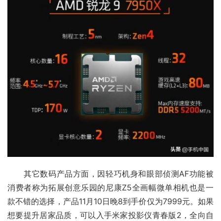
　　其它
数码产品
方面，因轻巧机身和眼部侦测AF功能被
消费者称为拓展创意乐园的尼康Z5全画幅微单相机也是一
款不错的选择，产品11月10日晚8到手价仅为7999元。如果
想要提升居家品质，可以入手米家投影仪青春版2，全向自