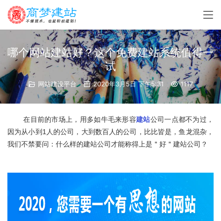
哪个网站建站好？这个免费建站系统值得一
试
网站建设平台
2020年3月5日 下午5:31
1117
	在目前的市场上，用多如牛毛来形容
建站
公司一点都不为过，
因为从小到1人的公司，大到数百人的公司，比比皆是，鱼龙混杂，
我们不禁要问：什么样的建站公司才能称得上是＂好＂建站公司？