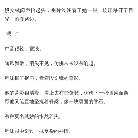
段文镜闻声抬起头，垂眸浅浅看了她一眼，旋即移开了目
光，落在路边。
“嗯。”
声音很轻，很淡。
随风飘散，消失不见，仿佛从来没有响起。
程沫抿了抿唇，看着段文镜的背影。
他的背影很清瘦，看上去有些萧瑟，仿佛下一秒随风而逝，
可他又笔直地坚挺着脊梁，像一块顽固的磐石。
有种莫名其妙的怅然若失。
程沫眼中划过一抹复杂的神情。