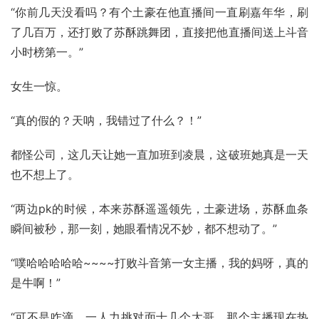
“你前几天没看吗？有个土豪在他直播间一直刷嘉年华，刷
了几百万，还打败了苏酥跳舞团，直接把他直播间送上斗音
小时榜第一。”
女生一惊。
“真的假的？天呐，我错过了什么？！”
都怪公司，这几天让她一直加班到凌晨，这破班她真是一天
也不想上了。
“两边pk的时候，本来苏酥遥遥领先，土豪进场，苏酥血条
瞬间被秒，那一刻，她眼看情况不妙，都不想动了。”
“噗哈哈哈哈哈~~~~打败斗音第一女主播，我的妈呀，真的
是牛啊！”
“可不是咋滴，一人力挑对面十几个大哥，那个主播现在热