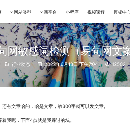
页
网站类型
新平台
小程序
视频课程
模板中
句网敏感词检测（易句网文
行业动态
2022年6月13日 下午7:04
12502
还有文章啥的，啥是文章，够300字就可以发文章。
等着我呢，下面4点就是我踩过的坑。