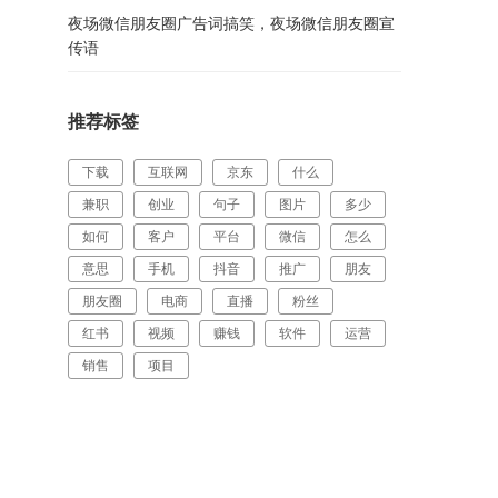
夜场微信朋友圈广告词搞笑，夜场微信朋友圈宣
传语
推荐标签
下载
互联网
京东
什么
兼职
创业
句子
图片
多少
如何
客户
平台
微信
怎么
意思
手机
抖音
推广
朋友
朋友圈
电商
直播
粉丝
红书
视频
赚钱
软件
运营
销售
项目