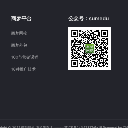
商梦平台
公众号：sumedu
商梦网校
商梦外包
100节营销课程
18种推广技术
yright © 2022 商梦建站 版权所有
Sitemap
苏ICP备14047127号-15
Powered by
商