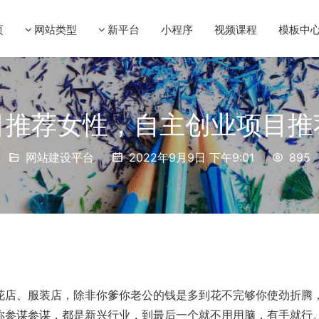
页
网站类型
新平台
小程序
视频课程
模板中
目推荐女性，自主创业项目推
网站建设平台
2022年9月9日 下午9:01
895
花店、服装店，除非你爹你老公的钱是多到花不完够你使劲折腾
你参谋参谋，都是新兴行业，到最后一个就不用用脑，有手就行