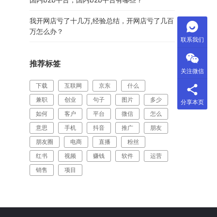
我开网店亏了十几万,经验总结，开网店亏了几百
万怎么办？
联系我们
推荐标签
关注微信
下载
互联网
京东
什么
兼职
创业
句子
图片
多少
分享本页
如何
客户
平台
微信
怎么
意思
手机
抖音
推广
朋友
朋友圈
电商
直播
粉丝
红书
视频
赚钱
软件
运营
销售
项目