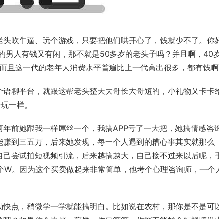
老头吹牛逼、玩个游戏，只要把他们哄开心了，钱就少不了。你
段的男人有钱又有闲，那不就是50多岁的老头子吗？并且啊，40
。而且这一代的老年人消费水平普遍比上一代高出很多，都有钱啊
个语聊平台，就跟这帮老头整天大哥长大哥短的，小礼物又卡卡
着玩一样。
年前她跟我一样屌丝一个，我搞APP亏了一大把，她搞情感咨
能赚到三五万，后来她发现，每一个人遇到的糟心事其实就那么
自己尝试拍短视频引流，后来越搞越大，自己接不过来以后呢，
多个W。因为这个买卖做起来非常简单，他考个心理咨询师，一个
勤快点，稍微学一学就能搞明白。比如说在农村，那你是不是可