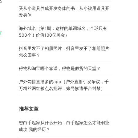
出
受从小道具养成开发身体的书，从小被用道具开
发身体
海外域名（第1期：这样的单词域名，全球只有
有
500个！价值100亿美金）
抖音里发不了相册照片，抖音里发不了相册照片
怎么回事？
得物和淘宝哪个靠谱，得物是假货的天堂？
户外勾搭直播多的app（户外直播引发争议，千
万粉丝网红被点名批评，账号惨遭平台封禁）
推荐文章
想白手起家从什么开始，白手起家怎么才能创业
成功,我的经历？